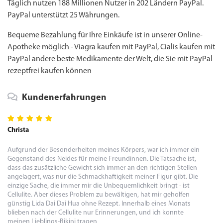
Täglich nutzen 188 Millionen Nutzer in 202 Ländern PayPal.
PayPal unterstützt 25 Währungen.
Bequeme Bezahlung für Ihre Einkäufe ist in unserer Online-
Apotheke möglich -
Viagra kaufen mit PayPal
, Cialis kaufen mit
PayPal andere beste Medikamente der Welt, die Sie mit PayPal
rezeptfrei kaufen können
Kundenerfahrungen
Christa
Ma
Aufgrund der Besonderheiten meines Körpers, war ich immer ein
Di
Gegenstand des Neides für meine Freundinnen. Die Tatsache ist,
so
dass das zusätzliche Gewicht sich immer an den richtigen Stellen
Ve
angelagert, was nur die Schmackhaftigkeit meiner Figur gibt. Die
Sp
einzige Sache, die immer mir die Unbequemlichkeit bringt - ist
Er
Cellulite. Aber dieses Problem zu bewältigen, hat mir geholfen
ve
günstig Lida Dai Dai Hua ohne Rezept. Innerhalb eines Monats
un
blieben nach der Cellulite nur Erinnerungen, und ich konnte
Me
meinen Lieblings-Bikini tragen