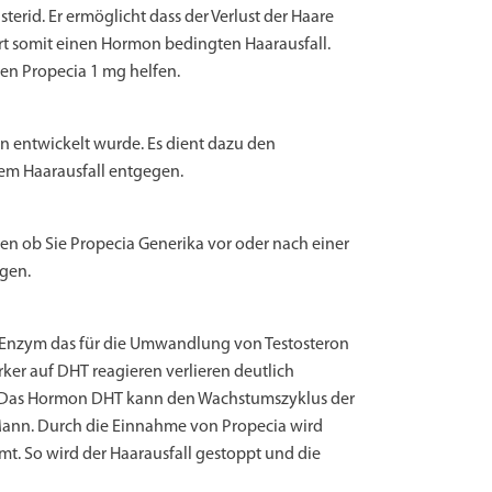
terid. Er ermöglicht dass der Verlust der Haare
rt somit einen Hormon bedingten Haarausfall.
hnen Propecia 1 mg helfen.
nn entwickelt wurde. Es dient dazu den
em Haarausfall entgegen.
sen ob Sie Propecia Generika vor oder nach einer
gen.
ein Enzym das für die Umwandlung von Testosteron
rker auf DHT reagieren verlieren deutlich
en. Das Hormon DHT kann den Wachstumszyklus der
Mann. Durch die Einnahme von Propecia wird
t. So wird der Haarausfall gestoppt und die