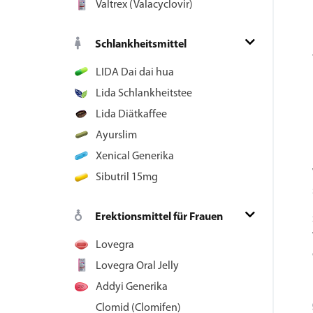
Valtrex (Valacyclovir)
Schlankheitsmittel
LIDA Dai dai hua
Lida Schlankheitstee
Lida Diätkaffee
Ayurslim
Xenical Generika
Sibutril 15mg
Erektionsmittel für Frauen
Lovegra
Lovegra Oral Jelly
Addyi Generika
Clomid (Clomifen)