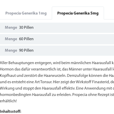
Propecia Generika
1mg
Propecia Generika
5mg
Menge
30 Pillen
Menge
60 Pillen
Menge
90 Pillen
Aller Behauptungen entgegen, wird beim männlichen Haarausfall ke
Hormon das dafür verantwortlich ist, das Männer unter Haarausfall 
Kopfhaut und zerstört die Haarwurzeln. Demzufolge können die Haa
und es entsteht eine Art Tonsur. Hier zeigt der Wirkstoff Finasterid, 
Wirkung und stoppt den Haarausfall effektiv. Eine Anwendung mit d
hormonbedingten Haarausfall zu erleiden. Propecia ohne Rezept ist
erhältlich!
Inhaltsstoff: