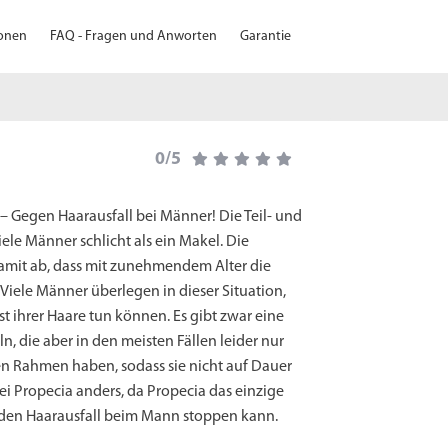
ionen
FAQ - Fragen und Anworten
Garantie
0/5
– Gegen Haarausfall bei Männer! Die Teil- und
iele Männer schlicht als ein Makel. Die
amit ab, dass mit zunehmendem Alter die
 Viele Männer überlegen in dieser Situation,
t ihrer Haare tun können. Es gibt zwar eine
, die aber in den meisten Fällen leider nur
en Rahmen haben, sodass sie nicht auf Dauer
bei Propecia anders, da Propecia das einzige
er den Haarausfall beim Mann stoppen kann.