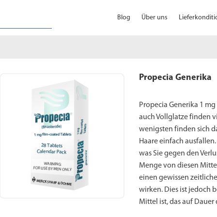
Blog
Über uns
Lieferkondit
Propecia Generika
Propecia Generika 1 mg 
auch Vollglatze finden v
wenigsten finden sich d
Haare einfach ausfallen.
was Sie gegen den Verlus
Menge von diesen Mitteln
einen gewissen zeitlich
wirken. Dies ist jedoch 
Mittel ist, das auf Dau