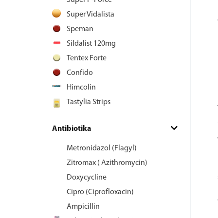
Super P-Force
Super Vidalista
Speman
Sildalist 120mg
Tentex Forte
Confido
Himcolin
Tastylia Strips
Antibiotika
Metronidazol (Flagyl)
Zitromax ( Azithromycin)
Doxycycline
Cipro (Ciprofloxacin)
Ampicillin