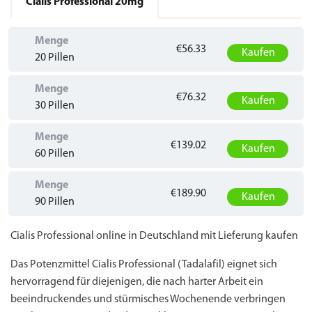
Cialis Professional
20mg
Menge
€56.33
Kaufen
20 Pillen
Menge
€76.32
Kaufen
30 Pillen
Menge
€139.02
Kaufen
60 Pillen
Menge
€189.90
Kaufen
90 Pillen
Cialis Professional online in Deutschland mit Lieferung kaufen
Das Potenzmittel Cialis Professional (Tadalafil) eignet sich
hervorragend für diejenigen, die nach harter Arbeit ein
beeindruckendes und stürmisches Wochenende verbringen