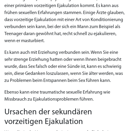
einer primären vorzeitigen Ejakulation kommt. Es kann aus
frühen sexuellen Erfahrungen stammen. Einige Ärzte glauben,
Priligy Generika
Sildenafil 100mg
Cialis Original
Levitra Original
Viagra Generika
Cialis Generika
Levitra Generika
Viagra Soft Tabs
Kamagra Oral Jelly
Kamagra 100mg
Super Kamagra
Kamagra Gold
Cialis Professional
Levitra Professional
Tadagra Professional
Apcalis Oral Jelly
Spedra Generika
LIDA Dai dai hua
Xenical Generika
Lovegra
Addyi Generika
Ladygra
dass vorzeitige Ejakulation mit einer Art von Konditionierung
Dapoxetin
verbunden sein kann, bei der sich ein Mann zum Beispiel als
€138.11
€26.35
€28.17
€29.08
€23.62
€29.98
€27.26
€36.34
€29.08
€62.69
€25.44
€56.33
€45.43
€37.25
€14.54
€0.00
€0.00
€0.00
€0.00
€0.00
€0.00
Teenager daran gewöhnt hat, recht schnell zu ejakulieren,
€15.45
wenn er masturbiert.
to Cart
to Cart
to Cart
to Cart
to Cart
to Cart
to Cart
to Cart
to Cart
to Cart
to Cart
to Cart
to Cart
to Cart
to Cart
to Cart
to Cart
to Cart
to Cart
to Cart
to Cart
← Return to shop
← Return to shop
← Return to shop
← Return to shop
← Return to shop
← Return to shop
← Return to shop
← Return to shop
← Return to shop
← Return to shop
← Return to shop
← Return to shop
← Return to shop
← Return to shop
← Return to shop
← Return to shop
← Return to shop
← Return to shop
← Return to shop
← Return to shop
← Return to shop
to Cart
← Return to shop
Es kann auch mit Erziehung verbunden sein. Wenn Sie eine
sehr strenge Erziehung hatten oder wenn Ihnen beigebracht
wurde, dass Sex falsch oder eine Sünde ist, kann es schwierig
sein, diese Gedanken loszulassen, wenn Sie älter werden, was
zu Problemen beim Entspannen beim Sex führen kann.
Ebenso kann eine traumatische sexuelle Erfahrung wie
Missbrauch zu Ejakulationsproblemen führen.
Ursachen der sekundären
vorzeitigen Ejakulation