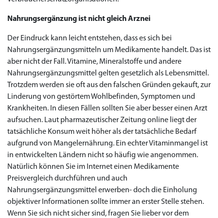
€138.11
€26.35
€28.17
€29.08
€23.62
€29.98
€27.26
€36.34
€29.08
€62.69
€25.44
€56.33
€45.43
€37.25
€14.54
€0.00
€0.00
€0.00
€0.00
€0.00
€0.00
Nahrungsergänzung ist nicht gleich Arznei
€15.45
Der Eindruck kann leicht entstehen, dass es sich bei
to Cart
to Cart
to Cart
to Cart
to Cart
to Cart
to Cart
to Cart
to Cart
to Cart
to Cart
to Cart
to Cart
to Cart
to Cart
to Cart
to Cart
to Cart
to Cart
to Cart
to Cart
← Return to shop
← Return to shop
← Return to shop
← Return to shop
← Return to shop
← Return to shop
← Return to shop
← Return to shop
← Return to shop
← Return to shop
← Return to shop
← Return to shop
← Return to shop
← Return to shop
← Return to shop
← Return to shop
← Return to shop
← Return to shop
← Return to shop
← Return to shop
← Return to shop
to Cart
← Return to shop
Nahrungsergänzungsmitteln um Medikamente handelt. Das ist
aber nicht der Fall. Vitamine, Mineralstoffe und andere
Nahrungsergänzungsmittel gelten gesetzlich als Lebensmittel.
Trotzdem werden sie oft aus den falschen Gründen gekauft, zur
Linderung von gestörtem Wohlbefinden, Symptomen und
Krankheiten. In diesen Fällen sollten Sie aber besser einen Arzt
aufsuchen. Laut pharmazeutischer Zeitung online liegt der
tatsächliche Konsum weit höher als der tatsächliche Bedarf
aufgrund von Mangelernährung. Ein echter Vitaminmangel ist
in entwickelten Ländern nicht so häufig wie angenommen.
Natürlich können Sie im Internet einen Medikamente
Preisvergleich durchführen und auch
Nahrungsergänzungsmittel erwerben- doch die Einholung
objektiver Informationen sollte immer an erster Stelle stehen.
Wenn Sie sich nicht sicher sind, fragen Sie lieber vor dem