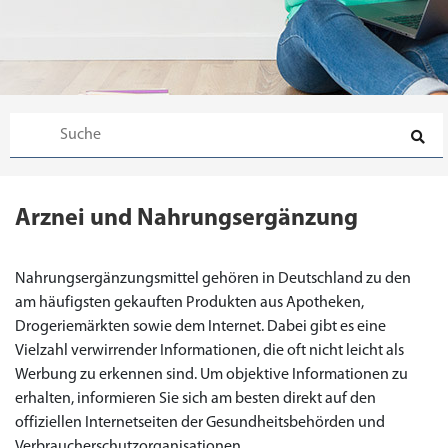
Arznei und Nahrungsergänzung
Nahrungsergänzungsmittel gehören in Deutschland zu den
am häufigsten gekauften Produkten aus Apotheken,
Drogeriemärkten sowie dem Internet. Dabei gibt es eine
Vielzahl verwirrender Informationen, die oft nicht leicht als
Werbung zu erkennen sind. Um objektive Informationen zu
erhalten, informieren Sie sich am besten direkt auf den
Priligy Generika
offiziellen Internetseiten der Gesundheitsbehörden und
Sildenafil 100mg
Cialis Original
Levitra Original
Viagra Generika
Cialis Generika
Levitra Generika
Viagra Soft Tabs
Kamagra Oral Jelly
Kamagra 100mg
Super Kamagra
Kamagra Gold
Cialis Professional
Levitra Professional
Tadagra Professional
Apcalis Oral Jelly
Spedra Generika
LIDA Dai dai hua
Xenical Generika
Lovegra
Addyi Generika
Ladygra
Dapoxetin
Verbraucherschutzorganisationen.