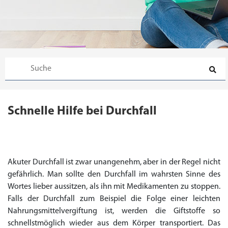
Schnelle Hilfe bei Durchfall
Akuter Durchfall ist zwar unangenehm, aber in der Regel nicht
gefährlich. Man sollte den Durchfall im wahrsten Sinne des
Wortes lieber aussitzen, als ihn mit Medikamenten zu stoppen.
Falls der Durchfall zum Beispiel die Folge einer leichten
Priligy Generika
Sildenafil 100mg
Cialis Original
Levitra Original
Viagra Generika
Cialis Generika
Levitra Generika
Viagra Soft Tabs
Kamagra Oral Jelly
Kamagra 100mg
Super Kamagra
Kamagra Gold
Cialis Professional
Levitra Professional
Tadagra Professional
Apcalis Oral Jelly
Spedra Generika
LIDA Dai dai hua
Xenical Generika
Lovegra
Addyi Generika
Ladygra
Nahrungsmittelvergiftung ist, werden die Giftstoffe so
Dapoxetin
schnellstmöglich wieder aus dem Körper transportiert. Das