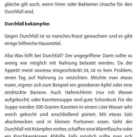
€138.11
€26.35
€28.17
€29.08
€23.62
€29.98
€27.26
€36.34
€29.08
€62.69
€25.44
€56.33
€45.43
€37.25
€14.54
€0.00
€0.00
€0.00
€0.00
€0.00
€0.00
gleiche gilt auch, wenn Viren oder Bakterien Ursache für den
€15.45
Durchfall sind.
to Cart
to Cart
to Cart
to Cart
to Cart
to Cart
to Cart
to Cart
to Cart
to Cart
to Cart
to Cart
to Cart
to Cart
to Cart
to Cart
to Cart
to Cart
to Cart
to Cart
to Cart
← Return to shop
← Return to shop
← Return to shop
← Return to shop
← Return to shop
← Return to shop
← Return to shop
← Return to shop
← Return to shop
← Return to shop
← Return to shop
← Return to shop
← Return to shop
← Return to shop
← Return to shop
← Return to shop
← Return to shop
← Return to shop
← Return to shop
← Return to shop
← Return to shop
to Cart
← Return to shop
Durchfall bekämpfen
Gegen Durchfall ist so manches Kraut gewachsen und es gibt
einige hilfreiche Hausmittel.
Also Was hilft bei Durchfall? Der angegriffene Darm sollte so
wenig wie möglich mit Nahrung belastet werden. Da der
Appetit meist sowieso eingeschränkt ist, ist es kein Problem,
einen Tag auf Nahrung zu verzichten. Möchte man etwas
essen, eignen sich zum Beispiel ein geriebener Apfel oder eine
zerdrückte Banane. Auch Haferschleim (nur mit Wasser
aufgekocht) oder Karottensuppe sind gute Schonkost. Für die
Suppe werden 500 Gramm Karotten in einem Liter Wasser sehr
weich gekocht und anschließend püriert. Mit etwas Salz
abschmecken und in kleinen Portionen essen. Geht der
Durchfall mit Krämpfen einher, schaffen eine Wärmflasche oder
ein Kirschkernkissen Abhilfe. Falls möglich sollte man sich