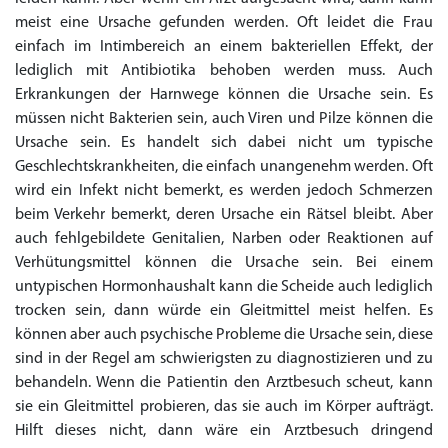
to Cart
to Cart
to Cart
to Cart
to Cart
to Cart
to Cart
to Cart
to Cart
to Cart
to Cart
to Cart
to Cart
to Cart
to Cart
to Cart
to Cart
to Cart
to Cart
to Cart
to Cart
← Return to shop
← Return to shop
← Return to shop
← Return to shop
← Return to shop
← Return to shop
← Return to shop
← Return to shop
← Return to shop
← Return to shop
← Return to shop
← Return to shop
← Return to shop
← Return to shop
← Return to shop
← Return to shop
← Return to shop
← Return to shop
← Return to shop
← Return to shop
← Return to shop
meist eine Ursache gefunden werden. Oft leidet die Frau
to Cart
← Return to shop
einfach im Intimbereich an einem bakteriellen Effekt, der
lediglich mit Antibiotika behoben werden muss. Auch
Erkrankungen der Harnwege können die Ursache sein. Es
müssen nicht Bakterien sein, auch Viren und Pilze können die
Ursache sein. Es handelt sich dabei nicht um typische
Geschlechtskrankheiten, die einfach unangenehm werden. Oft
wird ein Infekt nicht bemerkt, es werden jedoch Schmerzen
beim Verkehr bemerkt, deren Ursache ein Rätsel bleibt. Aber
auch fehlgebildete Genitalien, Narben oder Reaktionen auf
Verhütungsmittel können die Ursache sein. Bei einem
untypischen Hormonhaushalt kann die Scheide auch lediglich
trocken sein, dann würde ein Gleitmittel meist helfen. Es
können aber auch psychische Probleme die Ursache sein, diese
sind in der Regel am schwierigsten zu diagnostizieren und zu
behandeln. Wenn die Patientin den Arztbesuch scheut, kann
sie ein Gleitmittel probieren, das sie auch im Körper aufträgt.
Hilft dieses nicht, dann wäre ein Arztbesuch dringend