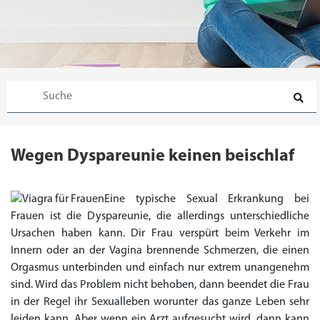
Wegen Dyspareunie keinen beischlaf
Eine typische Sexual Erkrankung bei
Frauen ist die Dyspareunie, die allerdings unterschiedliche
Ursachen haben kann. Dir Frau verspürt beim Verkehr im
Innern oder an der Vagina brennende Schmerzen, die einen
Priligy Generika
Sildenafil 100mg
Cialis Original
Levitra Original
Viagra Generika
Cialis Generika
Levitra Generika
Viagra Soft Tabs
Kamagra Oral Jelly
Kamagra 100mg
Super Kamagra
Kamagra Gold
Cialis Professional
Levitra Professional
Tadagra Professional
Apcalis Oral Jelly
Spedra Generika
LIDA Dai dai hua
Xenical Generika
Lovegra
Addyi Generika
Ladygra
Orgasmus unterbinden und einfach nur extrem unangenehm
Dapoxetin
sind. Wird das Problem nicht behoben, dann beendet die Frau
€138.11
€26.35
€28.17
€29.08
€23.62
€29.98
€27.26
€36.34
€29.08
€62.69
€25.44
€56.33
€45.43
€37.25
€14.54
€0.00
€0.00
€0.00
€0.00
€0.00
€0.00
in der Regel ihr Sexualleben worunter das ganze Leben sehr
€15.45
leiden kann. Aber wenn ein Arzt aufgesucht wird, dann kann