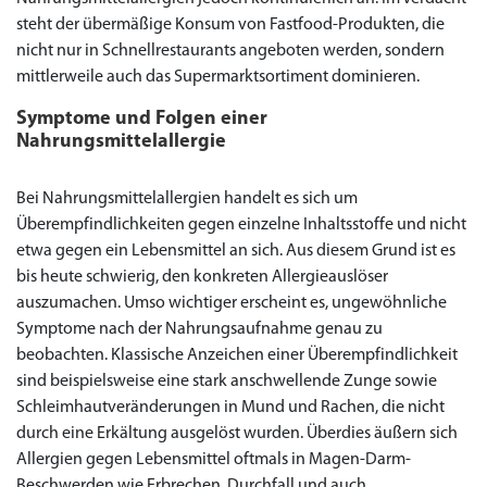
steht der übermäßige Konsum von Fastfood-Produkten, die
nicht nur in Schnellrestaurants angeboten werden, sondern
mittlerweile auch das Supermarktsortiment dominieren.
Symptome und Folgen einer
Nahrungsmittelallergie
Priligy Generika
Sildenafil 100mg
Cialis Original
Levitra Original
Viagra Generika
Cialis Generika
Levitra Generika
Viagra Soft Tabs
Kamagra Oral Jelly
Kamagra 100mg
Super Kamagra
Kamagra Gold
Cialis Professional
Levitra Professional
Tadagra Professional
Apcalis Oral Jelly
Spedra Generika
LIDA Dai dai hua
Xenical Generika
Lovegra
Addyi Generika
Ladygra
Dapoxetin
Bei Nahrungsmittelallergien handelt es sich um
€138.11
€26.35
€28.17
€29.08
€23.62
€29.98
€27.26
€36.34
€29.08
€62.69
€25.44
€56.33
€45.43
€37.25
€14.54
€0.00
€0.00
€0.00
€0.00
€0.00
€0.00
€15.45
Überempfindlichkeiten gegen einzelne Inhaltsstoffe und nicht
etwa gegen ein Lebensmittel an sich. Aus diesem Grund ist es
to Cart
to Cart
to Cart
to Cart
to Cart
to Cart
to Cart
to Cart
to Cart
to Cart
to Cart
to Cart
to Cart
to Cart
to Cart
to Cart
to Cart
to Cart
to Cart
to Cart
to Cart
← Return to shop
← Return to shop
← Return to shop
← Return to shop
← Return to shop
← Return to shop
← Return to shop
← Return to shop
← Return to shop
← Return to shop
← Return to shop
← Return to shop
← Return to shop
← Return to shop
← Return to shop
← Return to shop
← Return to shop
← Return to shop
← Return to shop
← Return to shop
← Return to shop
bis heute schwierig, den konkreten Allergieauslöser
to Cart
← Return to shop
auszumachen. Umso wichtiger erscheint es, ungewöhnliche
Symptome nach der Nahrungsaufnahme genau zu
beobachten. Klassische Anzeichen einer Überempfindlichkeit
sind beispielsweise eine stark anschwellende Zunge sowie
Schleimhautveränderungen in Mund und Rachen, die nicht
durch eine Erkältung ausgelöst wurden. Überdies äußern sich
Allergien gegen Lebensmittel oftmals in Magen-Darm-
Beschwerden wie Erbrechen, Durchfall und auch