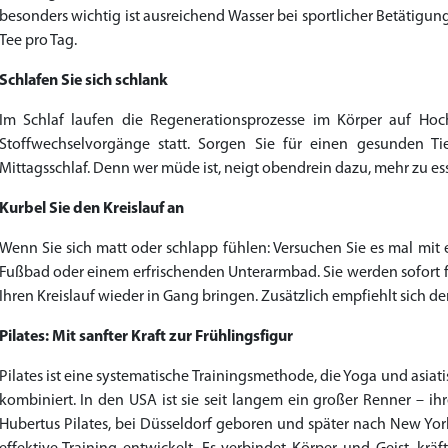
besonders wichtig ist ausreichend Wasser bei sportlicher Betätigun
Tee pro Tag.
Schlafen Sie sich schlank
Im Schlaf laufen die Regenerationsprozesse im Körper auf Ho
Stoffwechselvorgänge statt. Sorgen Sie für einen gesunden Ti
Mittagsschlaf. Denn wer müde ist, neigt obendrein dazu, mehr zu es
Kurbel Sie den Kreislauf an
Wenn Sie sich matt oder schlapp fühlen: Versuchen Sie es mal mi
Fußbad oder einem erfrischenden Unterarmbad. Sie werden sofort f
Ihren Kreislauf wieder in Gang bringen. Zusätzlich empfiehlt sich 
Pilates: Mit sanfter Kraft zur Frühlingsfigur
Pilates ist eine systematische Trainingsmethode, die Yoga und asia
kombiniert. In den USA ist sie seit langem ein großer Renner – i
Hubertus Pilates, bei Düsseldorf geboren und später nach New Yor