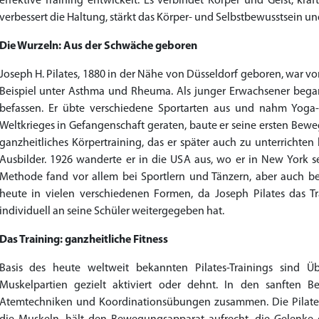
effektive Training entwickelt. Es verbindet Körper und Geist, kräf
verbessert die Haltung, stärkt das Körper- und Selbstbewusstsein un
Die Wurzeln: Aus der Schwäche geboren
Joseph H. Pilates, 1880 in der Nähe von Düsseldorf geboren, war von
Beispiel unter Asthma und Rheuma. Als junger Erwachsener begann
befassen. Er übte verschiedene Sportarten aus und nahm Yoga-
Weltkrieges in Gefangenschaft geraten, baute er seine ersten Bew
ganzheitliches Körpertraining, das er später auch zu unterrichten
Ausbilder. 1926 wanderte er in die USA aus, wo er in New York sei
Methode fand vor allem bei Sportlern und Tänzern, aber auch bei
heute in vielen verschiedenen Formen, da Joseph Pilates das Tra
individuell an seine Schüler weitergegeben hat.
Das Training: ganzheitliche Fitness
Basis des heute weltweit bekannten Pilates-Trainings sind
Muskelpartien gezielt aktiviert oder dehnt. In den sanften B
Atemtechniken und Koordinationsübungen zusammen. Die Pilates-