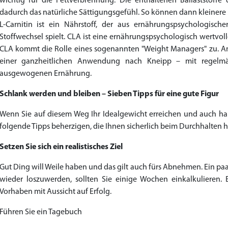
wichtig für die Fettverbrennung. Die enthaltenen Ballaststof
dadurch das natürliche Sättigungsgefühl. So können dann kleinere M
L-Carnitin ist ein Nährstoff, der aus ernährungspsychologisch
Stoffwechsel spielt. CLA ist eine ernährungspsychologisch wertvoll
Priligy Generika Dapoxetin
Cialis Original
Levitra Original
Cialis Generika
Levitra Generika
Kamagra Oral Jelly
Kamagra 100mg
Super Kamagra
Xenical Generika
Lovegra
Sildenafil 100mg
Viagra Generika
Viagra Soft Tabs
Kamagra Gold
Cialis Professional
Levitra Professional
Tadagra Professional
Apcalis Oral Jelly
Spedra Generika
LIDA Dai dai hua
Addyi Generika
Ladygra
CLA kommt die Rolle eines sogenannten "Weight Managers" zu. A
einer ganzheitlichen Anwendung nach Kneipp – mit regelm
€28.17
€29.08
€29.98
€27.26
€29.08
€62.69
€25.44
€15.45
€14.54
€138.11
€0.00
€26.35
€23.62
€36.34
€56.33
€45.43
€37.25
€0.00
€0.00
€0.00
€0.00
€0.00
ausgewogenen Ernährung.
to Cart
to Cart
to Cart
to Cart
to Cart
to Cart
to Cart
to Cart
to Cart
to Cart
to Cart
to Cart
to Cart
to Cart
to Cart
to Cart
to Cart
to Cart
to Cart
to Cart
to Cart
to Cart
← Return to shop
← Return to shop
← Return to shop
← Return to shop
← Return to shop
← Return to shop
← Return to shop
← Return to shop
← Return to shop
← Return to shop
← Return to shop
← Return to shop
← Return to shop
← Return to shop
← Return to shop
← Return to shop
← Return to shop
← Return to shop
← Return to shop
← Return to shop
← Return to shop
← Return to shop
Schlank werden und bleiben – Sieben Tipps für eine gute Figur
Wenn Sie auf diesem Weg Ihr Idealgewicht erreichen und auch halt
folgende Tipps beherzigen, die Ihnen sicherlich beim Durchhalten h
Setzen Sie sich ein realistisches Ziel
Gut Ding will Weile haben und das gilt auch fürs Abnehmen. Ein paar 
wieder loszuwerden, sollten Sie einige Wochen einkalkulieren. E
Vorhaben mit Aussicht auf Erfolg.
Führen Sie ein Tagebuch