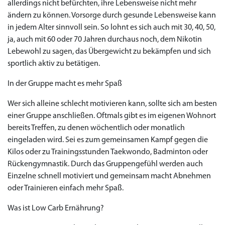
allerdings nicht befürchten, ihre Lebensweise nicht mehr
ändern zu können. Vorsorge durch gesunde Lebensweise kann
in jedem Alter sinnvoll sein. So lohnt es sich auch mit 30, 40, 50,
ja, auch mit 60 oder 70 Jahren durchaus noch, dem Nikotin
Lebewohl zu sagen, das Übergewicht zu bekämpfen und sich
sportlich aktiv zu betätigen.
Priligy Generika
In der Gruppe macht es mehr Spaß
Sildenafil 100mg
Cialis Original
Levitra Original
Viagra Generika
Cialis Generika
Levitra Generika
Viagra Soft Tabs
Kamagra Oral Jelly
Kamagra 100mg
Super Kamagra
Kamagra Gold
Cialis Professional
Levitra Professional
Tadagra Professional
Apcalis Oral Jelly
Spedra Generika
LIDA Dai dai hua
Xenical Generika
Lovegra
Addyi Generika
Ladygra
Dapoxetin
Wer sich alleine schlecht motivieren kann, sollte sich am besten
€138.11
€26.35
€28.17
€29.08
€23.62
€29.98
€27.26
€36.34
€29.08
€62.69
€25.44
€56.33
€45.43
€37.25
€14.54
€0.00
€0.00
€0.00
€0.00
€0.00
€0.00
€15.45
einer Gruppe anschließen. Oftmals gibt es im eigenen Wohnort
bereits Treffen, zu denen wöchentlich oder monatlich
to Cart
to Cart
to Cart
to Cart
to Cart
to Cart
to Cart
to Cart
to Cart
to Cart
to Cart
to Cart
to Cart
to Cart
to Cart
to Cart
to Cart
to Cart
to Cart
to Cart
to Cart
← Return to shop
← Return to shop
← Return to shop
← Return to shop
← Return to shop
← Return to shop
← Return to shop
← Return to shop
← Return to shop
← Return to shop
← Return to shop
← Return to shop
← Return to shop
← Return to shop
← Return to shop
← Return to shop
← Return to shop
← Return to shop
← Return to shop
← Return to shop
← Return to shop
eingeladen wird. Sei es zum gemeinsamen Kampf gegen die
to Cart
← Return to shop
Kilos oder zu Trainingsstunden Taekwondo, Badminton oder
Rückengymnastik. Durch das Gruppengefühl werden auch
Einzelne schnell motiviert und gemeinsam macht Abnehmen
oder Trainieren einfach mehr Spaß.
Was ist Low Carb Ernährung?