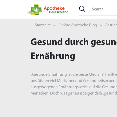
Startseite
Online Apotheke Blog
Gesund
Gesund durch gesu
Ernährung
„Gesunde Ernährung ist die beste Medizin“ heißt e
bestätigen viel Mediziner und Gesundheitsexperte
ausgewogenen Ernährungsweise auf die Gesundh
Menschen. Doch was genau ist eigentlich „gesun