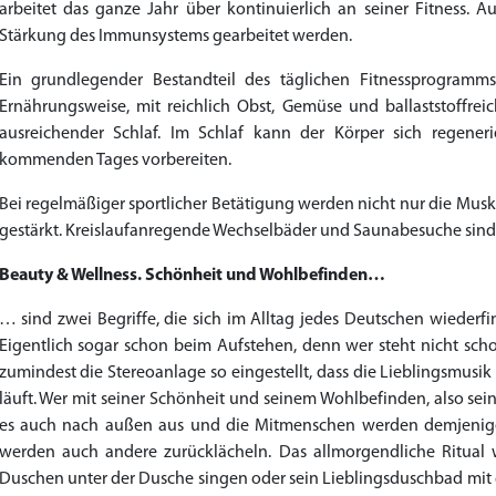
arbeitet das ganze Jahr über kontinuierlich an seiner Fitness. A
Stärkung des Immunsystems gearbeitet werden.
Ein grundlegender Bestandteil des täglichen Fitnessprogram
Ernährungsweise, mit reichlich Obst, Gemüse und ballaststoffrei
ausreichender Schlaf. Im Schlaf kann der Körper sich regene
kommenden Tages vorbereiten.
Bei regelmäßiger sportlicher Betätigung werden nicht nur die Musk
gestärkt. Kreislaufanregende Wechselbäder und Saunabesuche sind e
Beauty & Wellness. Schönheit und Wohlbefinden…
… sind zwei Begriffe, die sich im Alltag jedes Deutschen wieder
Eigentlich sogar schon beim Aufstehen, denn wer steht nicht sc
zumindest die Stereoanlage so eingestellt, dass die Lieblingsmusi
läuft. Wer mit seiner Schönheit und seinem Wohlbefinden, also sein
es auch nach außen aus und die Mitmenschen werden demjenige
werden auch andere zurücklächeln. Das allmorgendliche Ritual 
Duschen unter der Dusche singen oder sein Lieblingsduschbad mi