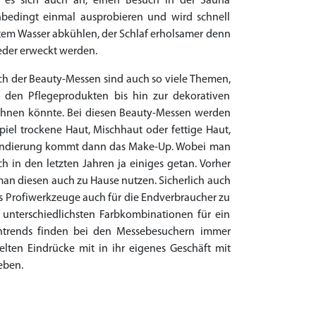
t es sich auch an, einen Besuch in der Sauna
unbedingt einmal ausprobieren und wird schnell
ltem Wasser abkühlen, der Schlaf erholsamer denn
ieder erweckt werden.
ch der Beauty-Messen sind auch so viele Themen,
ei den Pflegeprodukten bis hin zur dekorativen
eichnen könnte. Bei diesen Beauty-Messen werden
piel trockene Haut, Mischhaut oder fettige Haut,
 Grundierung kommt dann das Make-Up. Wobei man
 in den letzten Jahren ja einiges getan. Vorher
an diesen auch zu Hause nutzen. Sicherlich auch
ss Profiwerkzeuge auch für die Endverbraucher zu
 unterschiedlichsten Farbkombinationen für ein
rentrends finden bei den Messebesuchern immer
en Eindrücke mit in ihr eigenes Geschäft mit
eben.