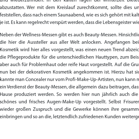
und wiederzufinden. In den kalten Tagen der Winterzeit biete
abzustatten. Wer mit dem Kreislauf zurechtkommt, sollte dies 
feststellen, dass nach einem Saunaabend, wie es sich gehört mit ka
je ist. Es kann regelrecht verspürt werden, dass die Lebensgeister w
Neben der Wellness-Messen gibt es auch Beauty-Messen. Hinsichtli
die hier die Aussteller aus aller Welt anlocken. Angefangen b
Kosmetik wird hier alles vorgestellt, was einen neuen Trend abz
die Pflegeprodukte für die unterschiedlichen Hauttypen, zum Beis
aber auch für Problemhaut oder reife Haut vorgestellt. Auf die
nun bei der dekorativen Kosmetik angekommen ist. Hierzu hat sich
kannte man Concealer nur vom Profi-Make-Up-Artisten, nun kann m
ein Verdienst der Beauty-Messen, die allgemein dazu beitragen, da
Hause produziert werden. So werden hier nun jährlich auch die
schönes und frisches Augen-Make-Up vorgestellt. Selbst Frisu
wieder großen Zuspruch und die Gewerke können ihre gesammelt
einbringen und so an die, letztendlich zufriedenen Kunden weiterg