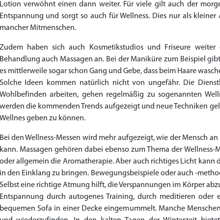
Lotion verwöhnt einen dann weiter. Für viele gilt auch der morg
Entspannung und sorgt so auch für Wellness. Dies nur als kleine
mancher Mitmenschen.
Zudem haben sich auch Kosmetikstudios und Friseure weiter 
Behandlung auch Massagen an. Bei der Maniküre zum Beispiel gibt
es mittlerweile sogar schon Gang und Gebe, dass beim Haare wasche
Solche Ideen kommen natürlich nicht von ungefähr. Die Dienstl
Wohlbefinden arbeiten, gehen regelmäßig zu sogenannten Well
werden die kommenden Trends aufgezeigt und neue Techniken gele
Wellnes geben zu können.
Bei den Wellness-Messen wird mehr aufgezeigt, wie der Mensch a
kann. Massagen gehören dabei ebenso zum Thema der Wellness-Me
oder allgemein die Aromatherapie. Aber auch richtiges Licht kann
in den Einklang zu bringen. Bewegungsbeispiele oder auch -metho
Selbst eine richtige Atmung hilft, die Verspannungen im Körper a
Entspannung durch autogenes Training, durch meditieren oder 
bequemen Sofa in einer Decke eingemummelt. Manche Menschen be