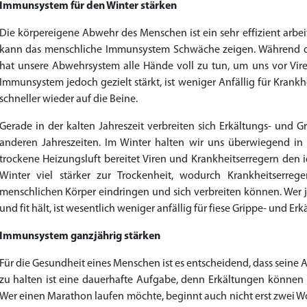
Immunsystem für den Winter stärken
€28.17
€29.08
€29.98
€27.26
€29.08
€62.69
€25.44
€15.45
€14.54
€138.11
€0.00
€26.35
€23.62
€36.34
€56.33
€45.43
€37.25
€0.00
€0.00
€0.00
€0.00
€0.00
Die körpereigene Abwehr des Menschen ist ein sehr effizient arb
kann das menschliche Immunsystem Schwäche zeigen. Während d
to Cart
to Cart
to Cart
to Cart
to Cart
to Cart
to Cart
to Cart
to Cart
to Cart
to Cart
to Cart
to Cart
to Cart
to Cart
to Cart
to Cart
to Cart
to Cart
to Cart
to Cart
to Cart
← Return to shop
← Return to shop
← Return to shop
← Return to shop
← Return to shop
← Return to shop
← Return to shop
← Return to shop
← Return to shop
← Return to shop
← Return to shop
← Return to shop
← Return to shop
← Return to shop
← Return to shop
← Return to shop
← Return to shop
← Return to shop
← Return to shop
← Return to shop
← Return to shop
← Return to shop
hat unsere Abwehrsystem alle Hände voll zu tun, um uns vor Vire
Immunsystem jedoch gezielt stärkt, ist weniger Anfällig für Krank
schneller wieder auf die Beine.
Gerade in der kalten Jahreszeit verbreiten sich Erkältungs- und Gr
anderen Jahreszeiten. Im Winter halten wir uns überwiegend i
trockene Heizungsluft bereitet Viren und Krankheitserregern den
Winter viel stärker zur Trockenheit, wodurch Krankheitserreg
menschlichen Körper eindringen und sich verbreiten können. Wer j
und fit hält, ist wesentlich weniger anfällig für fiese Grippe- und Er
Immunsystem ganzjährig stärken
Für die Gesundheit eines Menschen ist es entscheidend, dass seine 
zu halten ist eine dauerhafte Aufgabe, denn Erkältungen können ni
Wer einen Marathon laufen möchte, beginnt auch nicht erst zwei W