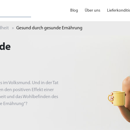
Blog
Über uns
Lieferkondit
heit
Gesund durch gesunde Ernährung
nde
s im Volksmund. Und in der Tat
n den positiven Effekt einer
eit und das Wohlbefinden des
de Ernährung“?