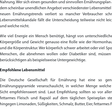
Nahrung. Wer sich einen gesunden und sinnvollen Ernährungsplan au
dem scheinbar unendlichen Angebot verschiedenster Lebensmitte
neuen Ernährungstrends verliert so mancher Verbraucher schn
Lebensmittelskandale fällt die Unterscheidung teilweise nicht le
und welche nicht.
Wie viel Energie ein Mensch benötigt, hängt von unterschiedlichen
Körpergröße und Gewicht genauso eine Rolle wie der Hormonhausha
und die Körperstruktur. Wer körperlich schwer arbeitet oder viel Spo
Menschen, die abnehmen wollen oder Diabetiker sind, müssen 
berücksichtigen als beispielsweise Untergewichtige.
Empfohlene Lebensmittel
Die Deutsche Gesellschaft für Ernährung hat eine so gen
Ernährungspyramide veranschaulicht, in welcher Menge welche 
Sicht empfehlenswert sind. Laut Empfehlung sollten so vor alle
fettarmes Fleisch und Rapsöl auf dem täglichen Speiseplan ste
hingegen Limonaden, Süßigkeiten, Schmalz, Butter, Eier, fettarmes 
Priligy Generika Dapoxetin
Cialis Original
Levitra Original
Cialis Generika
Levitra Generika
Kamagra Oral Jelly
Kamagra 100mg
Super Kamagra
Xenical Generika
Lovegra
Sildenafil 100mg
Viagra Generika
Viagra Soft Tabs
Kamagra Gold
Cialis Professional
Levitra Professional
Tadagra Professional
Apcalis Oral Jelly
Spedra Generika
LIDA Dai dai hua
Addyi Generika
Ladygra