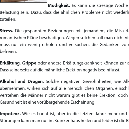
Müdigkeit.
Es kann die stressige Woche 
to Cart
to Cart
to Cart
to Cart
to Cart
to Cart
to Cart
to Cart
to Cart
to Cart
to Cart
to Cart
to Cart
to Cart
to Cart
to Cart
to Cart
to Cart
to Cart
to Cart
to Cart
to Cart
← Return to shop
← Return to shop
← Return to shop
← Return to shop
← Return to shop
← Return to shop
← Return to shop
← Return to shop
← Return to shop
← Return to shop
← Return to shop
← Return to shop
← Return to shop
← Return to shop
← Return to shop
← Return to shop
← Return to shop
← Return to shop
← Return to shop
← Return to shop
← Return to shop
← Return to shop
Belastung sein. Dazu, dass die ähnlichen Probleme nicht wiede
zuteilen.
Stress.
Die gespannten Beziehungen mit jemandem, die Misserfo
romantischen Pläne beschädigen. Wegen solchen soll man nicht viel 
muss nur ein wenig erholen und versuchen, die Gedanken vom 
befreien.
Erkältung, Grippe
oder andere Erkältungskrankheit können zur 
Dass seinerseits auf die männliche Erektion negativ beeinflusst.
Alkohol und Drogen.
Solche negativen Gewohnheiten, wie Alk
übernehmen, wirken sich auf alle menschlichen Organen, einschli
verstehen die Männer nicht warum gibt es keine Erektion, doch 
Gesundheit ist eine vorübergehende Erscheinung.
Impotenz.
Wie es banal ist, aber in die letzten Jahre mehr und
Störungen kann man nur im Krankenhaus heilen und leider ist die 