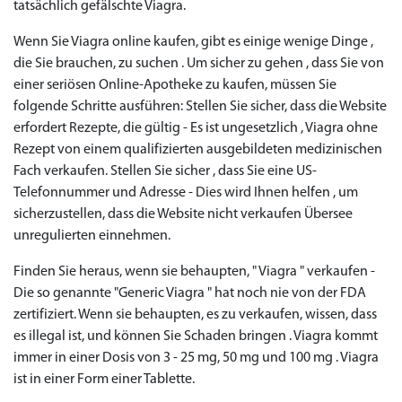
tatsächlich gefälschte Viagra.
€138.11
€26.35
€28.17
€29.08
€23.62
€29.98
€27.26
€36.34
€29.08
€62.69
€25.44
€56.33
€45.43
€37.25
€14.54
€0.00
€0.00
€0.00
€0.00
€0.00
€0.00
€15.45
Wenn Sie Viagra online kaufen, gibt es einige wenige Dinge ,
die Sie brauchen, zu suchen . Um sicher zu gehen , dass Sie von
to Cart
to Cart
to Cart
to Cart
to Cart
to Cart
to Cart
to Cart
to Cart
to Cart
to Cart
to Cart
to Cart
to Cart
to Cart
to Cart
to Cart
to Cart
to Cart
to Cart
to Cart
← Return to shop
← Return to shop
← Return to shop
← Return to shop
← Return to shop
← Return to shop
← Return to shop
← Return to shop
← Return to shop
← Return to shop
← Return to shop
← Return to shop
← Return to shop
← Return to shop
← Return to shop
← Return to shop
← Return to shop
← Return to shop
← Return to shop
← Return to shop
← Return to shop
to Cart
← Return to shop
einer seriösen Online-Apotheke zu kaufen, müssen Sie
folgende Schritte ausführen: Stellen Sie sicher, dass die Website
erfordert Rezepte, die gültig - Es ist ungesetzlich , Viagra ohne
Rezept von einem qualifizierten ausgebildeten medizinischen
Fach verkaufen. Stellen Sie sicher , dass Sie eine US-
Telefonnummer und Adresse - Dies wird Ihnen helfen , um
sicherzustellen, dass die Website nicht verkaufen Übersee
unregulierten einnehmen.
Finden Sie heraus, wenn sie behaupten, " Viagra " verkaufen -
Die so genannte "Generic Viagra " hat noch nie von der FDA
zertifiziert. Wenn sie behaupten, es zu verkaufen, wissen, dass
es illegal ist, und können Sie Schaden bringen . Viagra kommt
immer in einer Dosis von 3 - 25 mg, 50 mg und 100 mg . Viagra
ist in einer Form einer Tablette.