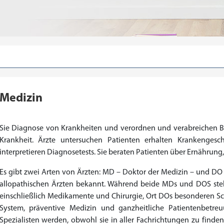
Medizin
Sie Diagnose von Krankheiten und verordnen und verabreichen 
Krankheit. Ärzte untersuchen Patienten erhalten Krankenge
interpretieren Diagnosetests. Sie beraten Patienten über Ernährun
Es gibt zwei Arten von Ärzten: MD – Doktor der Medizin – und DO
allopathischen Ärzten bekannt. Während beide MDs und DOS ste
Priligy Generika Dapoxetin
Cialis Original
Levitra Original
Cialis Generika
Levitra Generika
Kamagra Oral Jelly
Kamagra 100mg
Super Kamagra
Xenical Generika
Lovegra
Sildenafil 100mg
Viagra Generika
Viagra Soft Tabs
Kamagra Gold
Cialis Professional
Levitra Professional
Tadagra Professional
Apcalis Oral Jelly
Spedra Generika
LIDA Dai dai hua
Addyi Generika
Ladygra
einschließlich Medikamente und Chirurgie, Ort DOs besonderen Sc
System, präventive Medizin und ganzheitliche Patientenbetr
€28.17
€29.08
€29.98
€27.26
€29.08
€62.69
€25.44
€15.45
€14.54
€138.11
€0.00
€26.35
€23.62
€36.34
€56.33
€45.43
€37.25
€0.00
€0.00
€0.00
€0.00
€0.00
Spezialisten werden, obwohl sie in aller Fachrichtungen zu finden