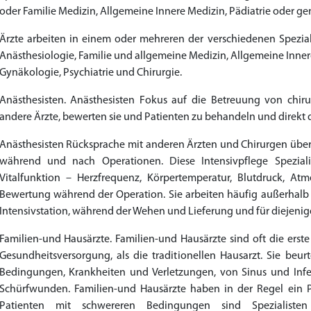
oder Familie Medizin, Allgemeine Innere Medizin, Pädiatrie oder gen
to Cart
to Cart
to Cart
to Cart
to Cart
to Cart
to Cart
to Cart
to Cart
to Cart
to Cart
to Cart
to Cart
to Cart
to Cart
to Cart
to Cart
to Cart
to Cart
to Cart
to Cart
to Cart
← Return to shop
← Return to shop
← Return to shop
← Return to shop
← Return to shop
← Return to shop
← Return to shop
← Return to shop
← Return to shop
← Return to shop
← Return to shop
← Return to shop
← Return to shop
← Return to shop
← Return to shop
← Return to shop
← Return to shop
← Return to shop
← Return to shop
← Return to shop
← Return to shop
← Return to shop
Ärzte arbeiten in einem oder mehreren der verschiedenen Spezialit
Anästhesiologie, Familie und allgemeine Medizin, Allgemeine Innere
Gynäkologie, Psychiatrie und Chirurgie.
Anästhesisten. Anästhesisten Fokus auf die Betreuung von chir
andere Ärzte, bewerten sie und Patienten zu behandeln und direkt 
Anästhesisten Rücksprache mit anderen Ärzten und Chirurgen üb
während und nach Operationen. Diese Intensivpflege Speziali
Vitalfunktion – Herzfrequenz, Körpertemperatur, Blutdruck, A
Bewertung während der Operation. Sie arbeiten häufig außerhalb 
Intensivstation, während der Wehen und Lieferung und für diejenig
Familien-und Hausärzte. Familien-und Hausärzte sind oft die erst
Gesundheitsversorgung, als die traditionellen Hausarzt. Sie beu
Bedingungen, Krankheiten und Verletzungen, von Sinus und In
Schürfwunden. Familien-und Hausärzte haben in der Regel ein Pat
Patienten mit schwereren Bedingungen sind Spezialist