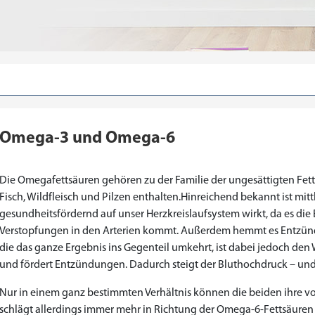
Omega-3 und Omega-6
Die Omegafettsäuren gehören zu der Familie der ungesättigten Fett
Fisch, Wildfleisch und Pilzen enthalten.Hinreichend bekannt ist mi
gesundheitsfördernd auf unser Herzkreislaufsystem wirkt, da es die
Verstopfungen in den Arterien kommt. Außerdem hemmt es Entzü
die das ganze Ergebnis ins Gegenteil umkehrt, ist dabei jedoch den
Priligy Generika Dapoxetin
Cialis Original
Levitra Original
Cialis Generika
Levitra Generika
Kamagra Oral Jelly
Kamagra 100mg
Super Kamagra
Xenical Generika
Lovegra
Sildenafil 100mg
Viagra Generika
Viagra Soft Tabs
Kamagra Gold
Cialis Professional
Levitra Professional
Tadagra Professional
Apcalis Oral Jelly
Spedra Generika
LIDA Dai dai hua
Addyi Generika
Ladygra
und fördert Entzündungen. Dadurch steigt der Bluthochdruck – und 
Nur in einem ganz bestimmten Verhältnis können die beiden ihre voll
€28.17
€29.08
€29.98
€27.26
€29.08
€62.69
€25.44
€15.45
€14.54
€138.11
€0.00
€26.35
€23.62
€36.34
€56.33
€45.43
€37.25
€0.00
€0.00
€0.00
€0.00
€0.00
schlägt allerdings immer mehr in Richtung der Omega-6-Fettsäuren