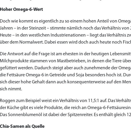
to Cart
to Cart
to Cart
to Cart
to Cart
to Cart
to Cart
to Cart
to Cart
to Cart
to Cart
to Cart
to Cart
to Cart
to Cart
to Cart
to Cart
to Cart
to Cart
to Cart
to Cart
to Cart
← Return to shop
← Return to shop
← Return to shop
← Return to shop
← Return to shop
← Return to shop
← Return to shop
← Return to shop
← Return to shop
← Return to shop
← Return to shop
← Return to shop
← Return to shop
← Return to shop
← Return to shop
← Return to shop
← Return to shop
← Return to shop
← Return to shop
← Return to shop
← Return to shop
← Return to shop
Hoher Omega-6-Wert
Doch wie kommt es eigentlich zu so einem hohen Anteil von Omega-
Jahren – in der Steinzeit – stimmte nämlich noch das Verhältnis von 
Heute – in den westlichen Industrienationen – liegt das Verhältnis z
über dem Normalwert. Dabei essen wird doch auch heute noch Fisch
Die Antwort auf die Frage ist am ehesten in der heutigen Lebensmitt
Milchprodukte stammen von Mastbetrieben, in denen die Tiere übe
gefüttert werden. Dadurch steigt aber auch zunehmende der Omega-6 
die Fettsäure Omega-6 in Getreide und Soja besonders hoch ist. Du
sich dieser hohe Gehalt dann auch konsequenterweise auf den Mensc
sich nimmt.
Roggen zum Beispiel weist ein Verhältnis von 11,5:1 auf. Das Verhält
der Küche gibt es viele Produkte, die reich an Omega-6-Fettsäuresin
Das Sonnenblumenöl ist dabei der Spitzenreiter. Es enthält gleich 
Chia-Samen als Quelle