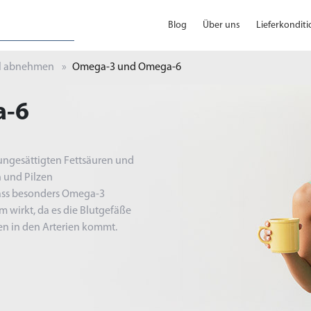
Blog
Über uns
Lieferkondit
l abnehmen
Omega-3 und Omega-6
a-6
ungesättigten Fettsäuren und
h und Pilzen
dass besonders Omega-3
 wirkt, da es die Blutgefäße
en in den Arterien kommt.