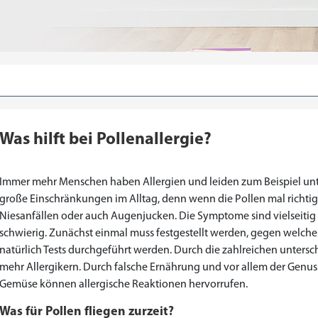
Was hilft bei Pollenallergie?
Immer mehr Menschen haben Allergien und leiden zum Beispiel unt
große Einschränkungen im Alltag, denn wenn die Pollen mal richti
Niesanfällen oder auch Augenjucken. Die Symptome sind vielseitig 
schwierig. Zunächst einmal muss festgestellt werden, gegen welche P
natürlich Tests durchgeführt werden. Durch die zahlreichen unters
Priligy Generika Dapoxetin
Cialis Original
Levitra Original
Cialis Generika
Levitra Generika
Kamagra Oral Jelly
Kamagra 100mg
Super Kamagra
Xenical Generika
Lovegra
Sildenafil 100mg
Viagra Generika
Viagra Soft Tabs
Kamagra Gold
Cialis Professional
Levitra Professional
Tadagra Professional
Apcalis Oral Jelly
Spedra Generika
LIDA Dai dai hua
Addyi Generika
Ladygra
mehr Allergikern. Durch falsche Ernährung und vor allem der Genus
Gemüse können allergische Reaktionen hervorrufen.
€28.17
€29.08
€29.98
€27.26
€29.08
€62.69
€25.44
€15.45
€14.54
€138.11
€0.00
€26.35
€23.62
€36.34
€56.33
€45.43
€37.25
€0.00
€0.00
€0.00
€0.00
€0.00
Was für Pollen fliegen zurzeit?