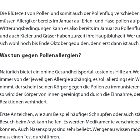
to Cart
to Cart
to Cart
to Cart
to Cart
to Cart
to Cart
to Cart
to Cart
to Cart
to Cart
to Cart
to Cart
to Cart
to Cart
to Cart
to Cart
to Cart
to Cart
to Cart
to Cart
to Cart
← Return to shop
← Return to shop
← Return to shop
← Return to shop
← Return to shop
← Return to shop
← Return to shop
← Return to shop
← Return to shop
← Return to shop
← Return to shop
← Return to shop
← Return to shop
← Return to shop
← Return to shop
← Return to shop
← Return to shop
← Return to shop
← Return to shop
← Return to shop
← Return to shop
← Return to shop
Die Blütezeit von Pollen und somit auch der Pollenflug verschiebe
müssen Allergiker bereits im Januar auf Erlen- und Haselpollen aufp
Witterungsbedingungen kann es also bereits im Januar zu Pollenfl
und auch Kiefer und Gräser haben zurzeit ihre Hauptblühzeit. Wer 
sich wohl noch bis Ende Oktober gedulden, denn erst dann ist auch di
Was tun gegen Pollenallergien?
Natürlich bietet ein online Gesundheitsportal kostenlos Hilfe an.
immer von der jeweiligen Allergie abhängig, es soll allerdings ein
nimmt, der scheint seinen Körper gegen die Pollen zu immunisiere
so wird der Körper von innen gereinigt und durch die Einnahme, der
Reaktionen verhindert.
Erste Anzeichen, wie zum Beispiel häufiger Schnupfen oder auch stä
Besuch beim Arzt kann helfen. Es werden Medikamente verschriebe
können. Auch Nasensprays sind sehr beliebt. Wer genau wissen möcht
muss einen Test durchführen.