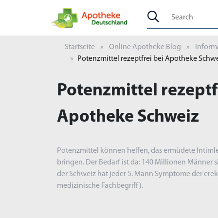
Startseite
Online Apotheke Blog
Informa
Potenzmittel rezeptfrei bei Apotheke Schw
Potenzmittel rezeptf
Apotheke Schweiz
Potenzmittel können helfen, das ermüdete Intim
bringen. Der Bedarf ist da: 140 Millionen Männer 
der Schweiz hat jeder 5. Mann Symptome der erekt
medizinische Fachbegriff).