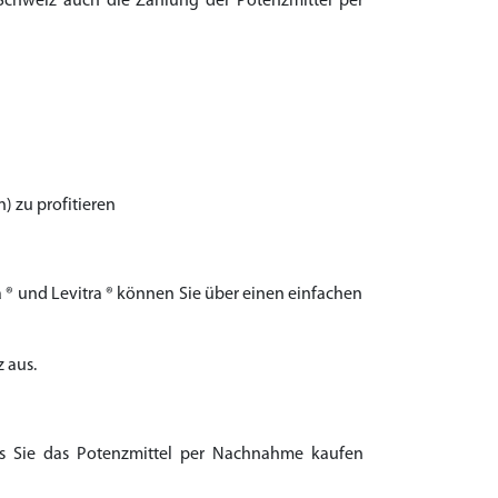
Schweiz auch die Zahlung der Potenzmittel per
) zu profitieren
a ® und Levitra ® können Sie über einen einfachen
 aus.
ass Sie das Potenzmittel per Nachnahme kaufen