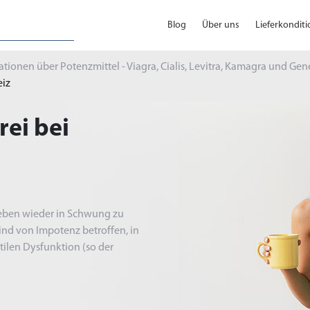
Blog
Über uns
Lieferkondit
tionen über Potenzmittel - Viagra, Cialis, Levitra, Kamagra und Gen
eiz
rei bei
leben wieder in Schwung zu
sind von Impotenz betroffen, in
ilen Dysfunktion (so der