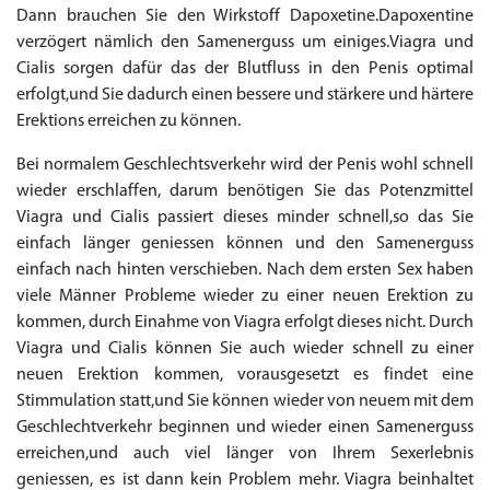
Dann brauchen Sie den Wirkstoff Dapoxetine.Dapoxentine
to Cart
to Cart
to Cart
to Cart
to Cart
to Cart
to Cart
to Cart
to Cart
to Cart
to Cart
to Cart
to Cart
to Cart
to Cart
to Cart
to Cart
to Cart
to Cart
to Cart
to Cart
← Return to shop
← Return to shop
← Return to shop
← Return to shop
← Return to shop
← Return to shop
← Return to shop
← Return to shop
← Return to shop
← Return to shop
← Return to shop
← Return to shop
← Return to shop
← Return to shop
← Return to shop
← Return to shop
← Return to shop
← Return to shop
← Return to shop
← Return to shop
← Return to shop
verzögert nämlich den Samenerguss um einiges.Viagra und
to Cart
← Return to shop
Cialis sorgen dafür das der Blutfluss in den Penis optimal
erfolgt,und Sie dadurch einen bessere und stärkere und härtere
Erektions erreichen zu können.
Bei normalem Geschlechtsverkehr wird der Penis wohl schnell
wieder erschlaffen, darum benötigen Sie das Potenzmittel
Viagra und Cialis passiert dieses minder schnell,so das Sie
einfach länger geniessen können und den Samenerguss
einfach nach hinten verschieben. Nach dem ersten Sex haben
viele Männer Probleme wieder zu einer neuen Erektion zu
kommen, durch Einahme von Viagra erfolgt dieses nicht. Durch
Viagra und Cialis können Sie auch wieder schnell zu einer
neuen Erektion kommen, vorausgesetzt es findet eine
Stimmulation statt,und Sie können wieder von neuem mit dem
Geschlechtverkehr beginnen und wieder einen Samenerguss
erreichen,und auch viel länger von Ihrem Sexerlebnis
geniessen, es ist dann kein Problem mehr. Viagra beinhaltet