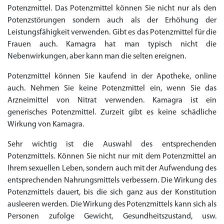
Potenzmittel. Das Potenzmittel können Sie nicht nur als den
€138.11
€26.35
€28.17
€29.08
€23.62
€29.98
€27.26
€36.34
€29.08
€62.69
€25.44
€56.33
€45.43
€37.25
€14.54
€0.00
€0.00
€0.00
€0.00
€0.00
€0.00
€15.45
Potenzstörungen sondern auch als der Erhöhung der
Leistungsfähigkeit verwenden. Gibt es das Potenzmittel für die
to Cart
to Cart
to Cart
to Cart
to Cart
to Cart
to Cart
to Cart
to Cart
to Cart
to Cart
to Cart
to Cart
to Cart
to Cart
to Cart
to Cart
to Cart
to Cart
to Cart
to Cart
← Return to shop
← Return to shop
← Return to shop
← Return to shop
← Return to shop
← Return to shop
← Return to shop
← Return to shop
← Return to shop
← Return to shop
← Return to shop
← Return to shop
← Return to shop
← Return to shop
← Return to shop
← Return to shop
← Return to shop
← Return to shop
← Return to shop
← Return to shop
← Return to shop
to Cart
← Return to shop
Frauen auch. Kamagra hat man typisch nicht die
Nebenwirkungen, aber kann man die selten ereignen.
Potenzmittel können Sie kaufend in der Apotheke, online
auch. Nehmen Sie keine Potenzmittel ein, wenn Sie das
Arzneimittel von Nitrat verwenden. Kamagra ist ein
generisches Potenzmittel. Zurzeit gibt es keine schädliche
Wirkung von Kamagra.
Sehr wichtig ist die Auswahl des entsprechenden
Potenzmittels. Können Sie nicht nur mit dem Potenzmittel an
Ihrem sexuellen Leben, sondern auch mit der Aufwendung des
entsprechenden Nahrungsmittels verbessern. Die Wirkung des
Potenzmittels dauert, bis die sich ganz aus der Konstitution
ausleeren werden. Die Wirkung des Potenzmittels kann sich als
Personen zufolge Gewicht, Gesundheitszustand, usw.