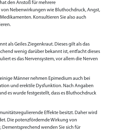
 hat den Anstoß für mehrere
n von Nebenwirkungen wie Bluthochdruck, Angst,
edikamenten. Konsultieren Sie also auch
ieren.
t als Geiles Ziegenkraut. Dieses gilt als das
hend wenig darüber bekannt ist, entfacht dieses
liert es das Nervensystem, vor allem die Nerven
er einige Männer nehmen Epimedium auch bei
lation und erektile Dysfunktion. Nach Angaben
und es wurde festgestellt, dass es Bluthochdruck
unitätsregulierende Effekte besitzt. Daher wird
det. Die potenzfördernde Wirkung von
d; Dementsprechend wenden Sie sich für