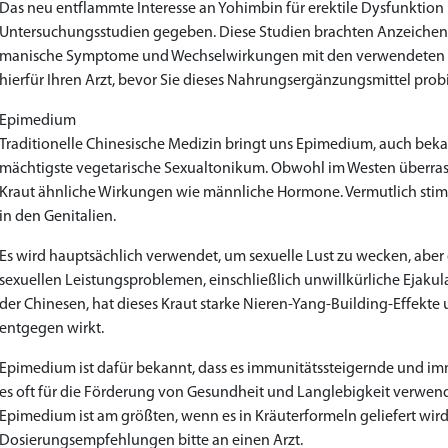
Das neu entflammte Interesse an Yohimbin für erektile Dysfunktion
Untersuchungsstudien gegeben. Diese Studien brachten Anzeiche
manische Symptome und Wechselwirkungen mit den verwendeten M
hierfür Ihren Arzt, bevor Sie dieses Nahrungsergänzungsmittel prob
Epimedium
Traditionelle Chinesische Medizin bringt uns Epimedium, auch bekann
mächtigste vegetarische Sexualtonikum. Obwohl im Westen überrasc
Kraut ähnliche Wirkungen wie männliche Hormone. Vermutlich stimu
in den Genitalien.
Es wird hauptsächlich verwendet, um sexuelle Lust zu wecken, ab
sexuellen Leistungsproblemen, einschließlich unwillkürliche Ejaku
der Chinesen, hat dieses Kraut starke Nieren-Yang-Building-Effekte 
entgegen wirkt.
Epimedium ist dafür bekannt, dass es immunitätssteigernde und imm
es oft für die Förderung von Gesundheit und Langlebigkeit verwen
Epimedium ist am größten, wenn es in Kräuterformeln geliefert wir
Dosierungsempfehlungen bitte an einen Arzt.