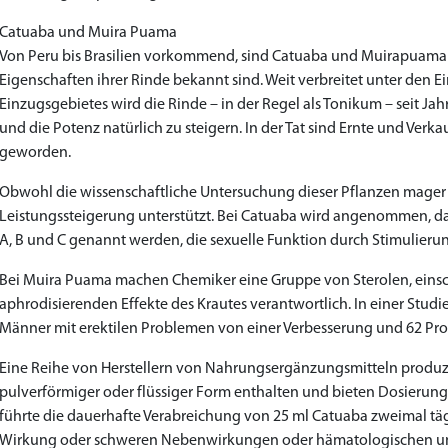
Catuaba und Muira Puama
Von Peru bis Brasilien vorkommend, sind Catuaba und Muirapuama 
Eigenschaften ihrer Rinde bekannt sind. Weit verbreitet unter den
Einzugsgebietes wird die Rinde – in der Regel als Tonikum – seit J
und die Potenz natürlich zu steigern. In der Tat sind Ernte und Verk
geworden.
Obwohl die wissenschaftliche Untersuchung dieser Pflanzen mager is
Leistungssteigerung unterstützt. Bei Catuaba wird angenommen, das
A, B und C genannt werden, die sexuelle Funktion durch Stimulieru
Bei Muira Puama machen Chemiker eine Gruppe von Sterolen, einschli
aphrodisierenden Effekte des Krautes verantwortlich. In einer Stud
Männer mit erektilen Problemen von einer Verbesserung und 62 Proz
Eine Reihe von Herstellern von Nahrungsergänzungsmitteln produzie
pulverförmiger oder flüssiger Form enthalten und bieten Dosierungsr
führte die dauerhafte Verabreichung von 25 ml Catuaba zweimal täg
Wirkung oder schweren Nebenwirkungen oder hämatologischen u