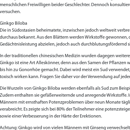
menschlichen Freiwilligen beider Geschlechter. Dennoch konsultieren 
versuchen.
Ginkgo Biloba
Die in Südostasien beheimatete, inzwischen jedoch weltweit verbrei
durchaus bekannt. Aus den Blättern werden Wirkstoffe gewonnen, di
Gedächtnisleistung abzielen, jedoch auch durchblutungsfördernd s
In der traditionellen chinesischen Medizin wurden dagegen weiter
Ginkgo ist eine Art Alleskönner, denn aus den Samen der Pflanzen
bis hin zu Gonorrhöe gemacht. Dabei wird meist ein Sud verwendet
toxisch wirken kann. Fragen Sie daher vor der Verwendung auf jeden
Die Wurzeln von Ginkgo Biloba werden ebenfalls als Sud zum Beisp
Zudem enthalten sie gefäßerweiternde und anregende Wirkstoffe. I
Männern mit ernsthaften Potenzproblemen über neun Monate täglic
verabreicht. Es zeigte sich bei 80% der Teilnehmer eine potenzste
sowie einer Verbesserung in der Härte der Erektionen.
Achtung: Ginkgo wird von vielen Männern mit Ginseng verwechselt.