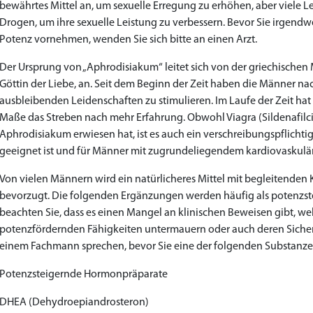
bewährtes Mittel an, um sexuelle Erregung zu erhöhen, aber viele
Drogen, um ihre sexuelle Leistung zu verbessern. Bevor Sie irgen
Potenz vornehmen, wenden Sie sich bitte an einen Arzt.
Der Ursprung von „Aphrodisiakum“ leitet sich von der griechischen 
Göttin der Liebe, an. Seit dem Beginn der Zeit haben die Männer n
ausbleibenden Leidenschaften zu stimulieren. Im Laufe der Zeit h
Maße das Streben nach mehr Erfahrung. Obwohl Viagra (Sildenafilcit
Aphrodisiakum erwiesen hat, ist es auch ein verschreibungspflichti
geeignet ist und für Männer mit zugrundeliegendem kardiovaskulären 
Von vielen Männern wird ein natürlicheres Mittel mit begleitenden
bevorzugt. Die folgenden Ergänzungen werden häufig als potenzste
beachten Sie, dass es einen Mangel an klinischen Beweisen gibt, w
potenzfördernden Fähigkeiten untermauern oder auch deren Sicherh
einem Fachmann sprechen, bevor Sie eine der folgenden Substanz
Potenzsteigernde Hormonpräparate
DHEA (Dehydroepiandrosteron)