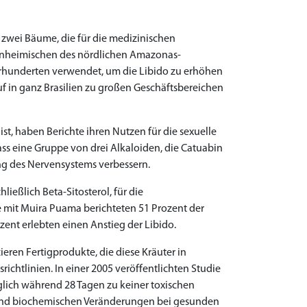
zwei Bäume, die für die medizinischen
 Einheimischen des nördlichen Amazonas-
ahrhunderten verwendet, um die Libido zu erhöhen
auf in ganz Brasilien zu großen Geschäftsbereichen
t, haben Berichte ihren Nutzen für die sexuelle
s eine Gruppe von drei Alkaloiden, die Catuabin
ng des Nervensystems verbessern.
eßlich Beta-Sitosterol, für die
ie mit Muira Puama berichteten 51 Prozent der
ent erlebten einen Anstieg der Libido.
ren Fertigprodukte, die diese Kräuter in
ichtlinien. In einer 2005 veröffentlichten Studie
lich während 28 Tagen zu keiner toxischen
nd biochemischen Veränderungen bei gesunden