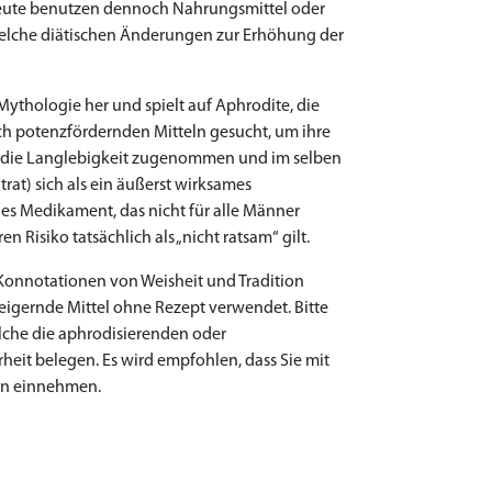
 Leute benutzen dennoch Nahrungsmittel oder
dwelche diätischen Änderungen zur Erhöhung der
Mythologie her und spielt auf Aphrodite, die
ach potenzfördernden Mitteln gesucht, um ihre
at die Langlebigkeit zugenommen und im selben
rat) sich als ein äußerst wirksames
ges Medikament, das nicht für alle Männer
Risiko tatsächlich als „nicht ratsam“ gilt.
 Konnotationen von Weisheit und Tradition
igernde Mittel ohne Rezept verwendet. Bitte
elche die aphrodisierenden oder
eit belegen. Es wird empfohlen, dass Sie mit
en einnehmen.