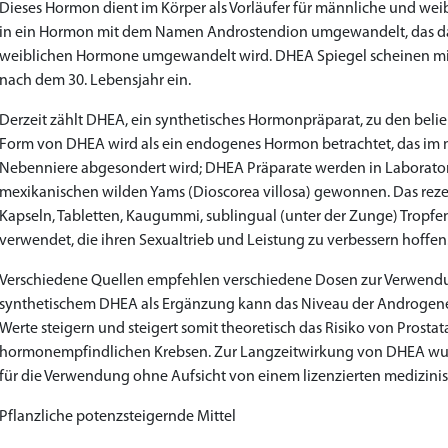
Dieses Hormon dient im Körper als Vorläufer für männliche und we
in ein Hormon mit dem Namen Androstendion umgewandelt, das d
weiblichen Hormone umgewandelt wird. DHEA Spiegel scheinen mit d
nach dem 30. Lebensjahr ein.
Derzeit zählt DHEA, ein synthetisches Hormonpräparat, zu den belie
Form von DHEA wird als ein endogenes Hormon betrachtet, das im m
Nebenniere abgesondert wird; DHEA Präparate werden in Laboratori
mexikanischen wilden Yams (Dioscorea villosa) gewonnen. Das rezept
Kapseln, Tabletten, Kaugummi, sublingual (unter der Zunge) Tropf
verwendet, die ihren Sexualtrieb und Leistung zu verbessern hoffen
Verschiedene Quellen empfehlen verschiedene Dosen zur Verwend
synthetischem DHEA als Ergänzung kann das Niveau der Androgene
Werte steigern und steigert somit theoretisch das Risiko von Prostata
hormonempfindlichen Krebsen. Zur Langzeitwirkung von DHEA wurd
für die Verwendung ohne Aufsicht von einem lizenzierten medizin
Pflanzliche potenzsteigernde Mittel