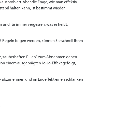
usprobiert. Aber die Frage, wie man effektiv
abil halten kann, ist bestimmt wieder
en
und für immer vergessen, was es heißt,
n 5 Regeln folgen werden, können Sie schnell Ihren
der „zauberhaften Pillen“ zum Abnehmen gehen
von einem ausgeprägten Jo-Jo-Effekt gefolgt,
ktiv abzunehmen und im Endeffekt einen schlanken
.