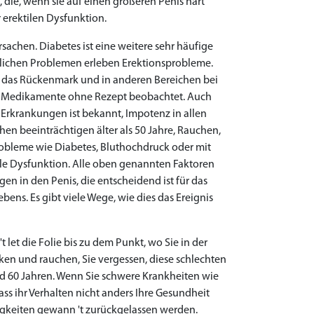
, die, wenn sie auf einen größeren Penis hart
 erektilen Dysfunktion.
achen. Diabetes ist eine weitere sehr häufige
tlichen Problemen erleben Erektionsprobleme.
 das Rückenmark und in anderen Bereichen bei
ler Medikamente ohne Rezept beobachtet. Auch
Erkrankungen ist bekannt, Impotenz in allen
hen beeinträchtigen älter als 50 Jahre, Rauchen,
obleme wie Diabetes, Bluthochdruck oder mit
le Dysfunktion. Alle oben genannten Faktoren
n in den Penis, die entscheidend ist für das
ens. Es gibt viele Wege, wie dies das Ereignis
t let die Folie bis zu dem Punkt, wo Sie in der
inken und rauchen, Sie vergessen, diese schlechten
nd 60 Jahren. Wenn Sie schwere Krankheiten wie
ass ihr Verhalten nicht anders Ihre Gesundheit
igkeiten gewann 't zurückgelassen werden.