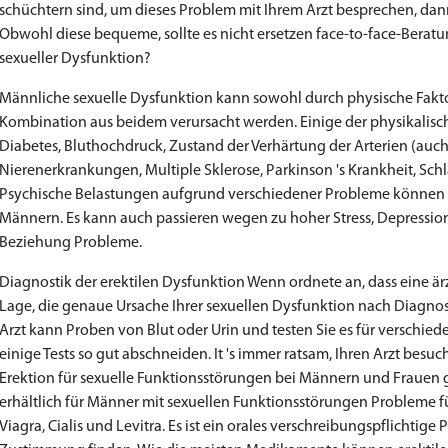
schüchtern sind, um dieses Problem mit Ihrem Arzt besprechen, da
Obwohl diese bequeme, sollte es nicht ersetzen face-to-face-Berat
sexueller Dysfunktion?
Männliche sexuelle Dysfunktion kann sowohl durch physische Fakto
Kombination aus beidem verursacht werden. Einige der physikalisch
Diabetes, Bluthochdruck, Zustand der Verhärtung der Arterien (auch 
Nierenerkrankungen, Multiple Sklerose, Parkinson 's Krankheit, Sch
Psychische Belastungen aufgrund verschiedener Probleme können l
Männern. Es kann auch passieren wegen zu hoher Stress, Depression
Beziehung Probleme.
Diagnostik der erektilen Dysfunktion Wenn ordnete an, dass eine ärztl
Lage, die genaue Ursache Ihrer sexuellen Dysfunktion nach Diagnos
Arzt kann Proben von Blut oder Urin und testen Sie es für verschieden
einige Tests so gut abschneiden. It 's immer ratsam, Ihren Arzt bes
Erektion für sexuelle Funktionsstörungen bei Männern und Frauen 
erhältlich für Männer mit sexuellen Funktionsstörungen Probleme f
Viagra, Cialis und Levitra. Es ist ein orales verschreibungspflichtige 