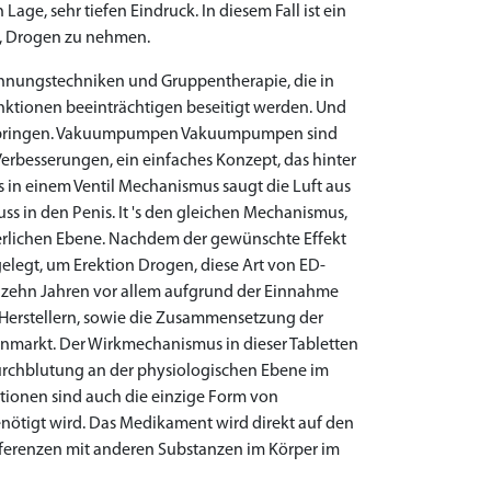
age, sehr tiefen Eindruck. In diesem Fall ist ein
r, Drogen zu nehmen.
nnungstechniken und Gruppentherapie, die in
ktionen beeinträchtigen beseitigt werden. Und
Kurs bringen. Vakuumpumpen Vakuumpumpen sind
Verbesserungen, ein einfaches Konzept, das hinter
s in einem Ventil Mechanismus saugt die Luft aus
ss in den Penis. It 's den gleichen Mechanismus,
perlichen Ebene. Nachdem der gewünschte Effekt
gelegt, um Erektion Drogen, diese Art von ED-
 zehn Jahren vor allem aufgrund der Einnahme
 Herstellern, sowie die Zusammensetzung der
nmarkt. Der Wirkmechanismus in dieser Tabletten
Durchblutung an der physiologischen Ebene im
tionen sind auch die einzige Form von
benötigt wird. Das Medikament wird direkt auf den
ferenzen mit anderen Substanzen im Körper im