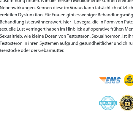
Zustimmung finden. Wie die meisten Medikamente können erektile 
Nebenwirkungen. Kennen diese im Voraus kann tatsächlich nützlich 
erektilen Dysfunktion. Für Frauen gibt es weniger Behandlungsmög
Behandlung ist erwähnenswert, hier –Lovegra, die in Form von Pa
sexuelle Lust verringert haben im Hinblick auf operative frühen Meno
Sexualtrieb, wie kleine Dosen von Testosteron, Sexualhormon, ist i
Testosteron in ihren Systemen aufgrund gesundheitlicher und chirur
Eierstöcke oder der Gebärmutter.