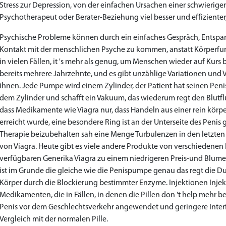
Stress zur Depression, von der einfachen Ursachen einer schwierigen L
Psychotherapeut oder Berater-Beziehung viel besser und effiziente
Psychische Probleme können durch ein einfaches Gespräch, Entspa
Kontakt mit der menschlichen Psyche zu kommen, anstatt Körperfun
in vielen Fällen, it 's mehr als genug, um Menschen wieder auf 
bereits mehrere Jahrzehnte, und es gibt unzählige Variationen und 
ihnen. Jede Pumpe wird einem Zylinder, der Patient hat seinen Peni
dem Zylinder und schafft ein Vakuum, das wiederum regt den Blutflu
dass Medikamente wie Viagra nur, dass Handeln aus einer rein kör
erreicht wurde, eine besondere Ring ist an der Unterseite des Penis 
Therapie beizubehalten sah eine Menge Turbulenzen in den letzten
von Viagra. Heute gibt es viele andere Produkte von verschiedenen
verfügbaren Generika Viagra zu einem niedrigeren Preis-und Blume
ist im Grunde die gleiche wie die Penispumpe genau das regt die 
Körper durch die Blockierung bestimmter Enzyme. Injektionen Injek
Medikamenten, die in Fällen, in denen die Pillen don 't help mehr 
Penis vor dem Geschlechtsverkehr angewendet und geringere Inter
Vergleich mit der normalen Pille.