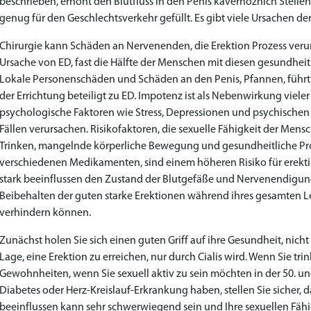
beschrieben, erhöht den Blutfluss in den Penis kavernozních Stellen
genug für den Geschlechtsverkehr gefüllt. Es gibt viele Ursachen der
Chirurgie kann Schäden an Nervenenden, die Erektion Prozess verurs
Ursache von ED, fast die Hälfte der Menschen mit diesen gesundhei
Lokale Personenschäden und Schäden an den Penis, Pfannen, führt
der Errichtung beteiligt zu ED. Impotenz ist als Nebenwirkung vie
psychologische Faktoren wie Stress, Depressionen und psychischen 
Fällen verursachen. Risikofaktoren, die sexuelle Fähigkeit der Mensc
Trinken, mangelnde körperliche Bewegung und gesundheitliche Pr
verschiedenen Medikamenten, sind einem höheren Risiko für erekti
stark beeinflussen den Zustand der Blutgefäße und Nervenendigunge
Beibehalten der guten starke Erektionen während ihres gesamten Leb
verhindern können.
Zunächst holen Sie sich einen guten Griff auf ihre Gesundheit, nicht '
Lage, eine Erektion zu erreichen, nur durch Cialis wird. Wenn Sie tr
Gewohnheiten, wenn Sie sexuell aktiv zu sein möchten in der 50. u
Diabetes oder Herz-Kreislauf-Erkrankung haben, stellen Sie sicher, d
beeinflussen kann sehr schwerwiegend sein und Ihre sexuellen Fäh