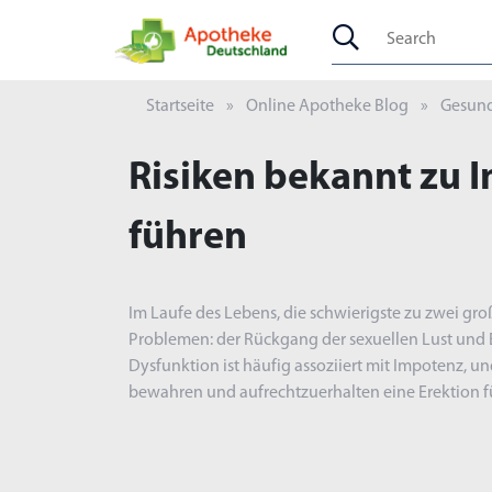
Startseite
Online Apotheke Blog
Gesund
Risiken bekannt zu 
führen
Im Laufe des Lebens, die schwierigste zu zwei gr
Problemen: der Rückgang der sexuellen Lust und E
Dysfunktion ist häufig assoziiert mit Impotenz, un
bewahren und aufrechtzuerhalten eine Erektion fü