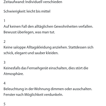
Zeitaufwand: Individuell verschieden
Schwierigkeit: leicht bis mittel
1
Auf keinen Fall den alltäglichen Gewohnheiten verfallen.
Bewusst überlegen, was man tut.
2
Keine saloppe Alltagskleidung anziehen. Stattdessen sich
schick, elegant und sauber kleiden.
3
Keinesfalls das Fernsehgerät einschalten, dies stört die
Atmosphäre.
4
Beleuchtung in der Wohnung dimmen oder ausschalten.
Fenster nach Möglichkeit verdunkeln.
Priligy Generika
Sildenafil 100mg
Cialis Original
Levitra Original
Viagra Generika
Cialis Generika
Levitra Generika
Viagra Soft Tabs
Kamagra Oral Jelly
Kamagra 100mg
Super Kamagra
Kamagra Gold
Cialis Professional
Levitra Professional
Tadagra Professional
Apcalis Oral Jelly
Spedra Generika
LIDA Dai dai hua
Xenical Generika
Lovegra
Addyi Generika
Ladygra
Dapoxetin
5