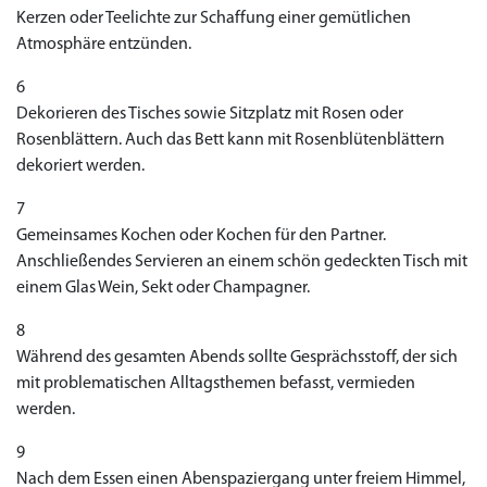
Kerzen oder Teelichte zur Schaffung einer gemütlichen
€138.11
€26.35
€28.17
€29.08
€23.62
€29.98
€27.26
€36.34
€29.08
€62.69
€25.44
€56.33
€45.43
€37.25
€14.54
€0.00
€0.00
€0.00
€0.00
€0.00
€0.00
€15.45
Atmosphäre entzünden.
to Cart
to Cart
to Cart
to Cart
to Cart
to Cart
to Cart
to Cart
to Cart
to Cart
to Cart
to Cart
to Cart
to Cart
to Cart
to Cart
to Cart
to Cart
to Cart
to Cart
to Cart
← Return to shop
← Return to shop
← Return to shop
← Return to shop
← Return to shop
← Return to shop
← Return to shop
← Return to shop
← Return to shop
← Return to shop
← Return to shop
← Return to shop
← Return to shop
← Return to shop
← Return to shop
← Return to shop
← Return to shop
← Return to shop
← Return to shop
← Return to shop
← Return to shop
6
to Cart
← Return to shop
Dekorieren des Tisches sowie Sitzplatz mit Rosen oder
Rosenblättern. Auch das Bett kann mit Rosenblütenblättern
dekoriert werden.
7
Gemeinsames Kochen oder Kochen für den Partner.
Anschließendes Servieren an einem schön gedeckten Tisch mit
einem Glas Wein, Sekt oder Champagner.
8
Während des gesamten Abends sollte Gesprächsstoff, der sich
mit problematischen Alltagsthemen befasst, vermieden
werden.
9
Nach dem Essen einen Abenspaziergang unter freiem Himmel,