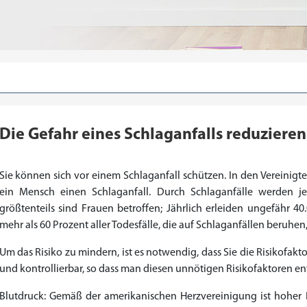
Die Gefahr eines Schlaganfalls reduzieren
Sie können sich vor einem Schlaganfall schützen. In den Vereinig
ein Mensch einen Schlaganfall. Durch Schlaganfälle werden j
größtenteils sind Frauen betroffen; Jährlich erleiden ungefähr 
mehr als 60 Prozent aller Todesfälle, die auf Schlaganfällen beruhen,
Um das Risiko zu mindern, ist es notwendig, dass Sie die Risikofakt
Priligy Generika Dapoxetin
Cialis Original
Levitra Original
Cialis Generika
Levitra Generika
Kamagra Oral Jelly
Kamagra 100mg
Super Kamagra
Xenical Generika
Lovegra
Sildenafil 100mg
Viagra Generika
Viagra Soft Tabs
Kamagra Gold
Cialis Professional
Levitra Professional
Tadagra Professional
Apcalis Oral Jelly
Spedra Generika
LIDA Dai dai hua
Addyi Generika
Ladygra
und kontrollierbar, so dass man diesen unnötigen Risikofaktoren 
€28.17
€29.08
€29.98
€27.26
€29.08
€62.69
€25.44
€15.45
€14.54
€138.11
€0.00
€26.35
€23.62
€36.34
€56.33
€45.43
€37.25
€0.00
€0.00
€0.00
€0.00
€0.00
Blutdruck: Gemäß der amerikanischen Herzvereinigung ist hoher 