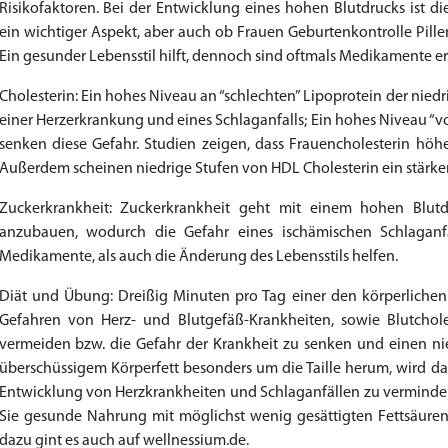
Risikofaktoren. Bei der Entwicklung eines hohen Blutdrucks ist di
to Cart
to Cart
to Cart
to Cart
to Cart
to Cart
to Cart
to Cart
to Cart
to Cart
to Cart
to Cart
to Cart
to Cart
to Cart
to Cart
to Cart
to Cart
to Cart
to Cart
to Cart
to Cart
← Return to shop
← Return to shop
← Return to shop
← Return to shop
← Return to shop
← Return to shop
← Return to shop
← Return to shop
← Return to shop
← Return to shop
← Return to shop
← Return to shop
← Return to shop
← Return to shop
← Return to shop
← Return to shop
← Return to shop
← Return to shop
← Return to shop
← Return to shop
← Return to shop
← Return to shop
ein wichtiger Aspekt, aber auch ob Frauen Geburtenkontrolle Pill
Ein gesunder Lebensstil hilft, dennoch sind oftmals Medikamente er
Cholesterin: Ein hohes Niveau an “schlechten” Lipoprotein der nied
einer Herzerkrankung und eines Schlaganfalls; Ein hohes Niveau “
senken diese Gefahr. Studien zeigen, dass Frauencholesterin höhe
Außerdem scheinen niedrige Stufen von HDL Cholesterin ein stärkere
Zuckerkrankheit: Zuckerkrankheit geht mit einem hohen Blutd
anzubauen, wodurch die Gefahr eines ischämischen Schlagan
Medikamente, als auch die Änderung des Lebensstils helfen.
Diät und Übung: Dreißig Minuten pro Tag einer den körperlich
Gefahren von Herz- und Blutgefäß-Krankheiten, sowie Blutchole
vermeiden bzw. die Gefahr der Krankheit zu senken und einen nie
überschüssigem Körperfett besonders um die Taille herum, wird d
Entwicklung von Herzkrankheiten und Schlaganfällen zu vermind
Sie gesunde Nahrung mit möglichst wenig gesättigten Fettsäuren,
dazu gint es auch auf wellnessium.de.