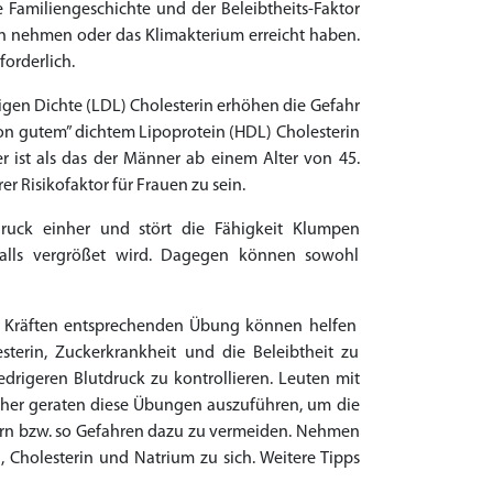
e Familiengeschichte und der Beleibtheits-Faktor
en nehmen oder das Klimakterium erreicht haben.
forderlich.
rigen Dichte (LDL) Cholesterin erhöhen die Gefahr
von gutem” dichtem Lipoprotein (HDL) Cholesterin
r ist als das der Männer ab einem Alter von 45.
r Risikofaktor für Frauen zu sein.
ruck einher und stört die Fähigkeit Klumpen
falls vergrößet wird. Dagegen können sowohl
en Kräften entsprechenden Übung können helfen
sterin, Zuckerkrankheit und die Beleibtheit zu
drigeren Blutdruck zu kontrollieren. Leuten mit
aher geraten diese Übungen auszuführen, um die
ern bzw. so Gefahren dazu zu vermeiden. Nehmen
 Cholesterin und Natrium zu sich. Weitere Tipps