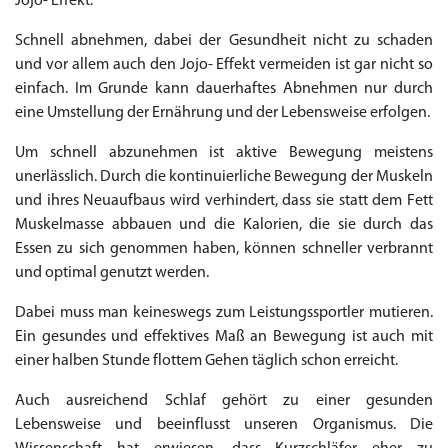
Jojo- Effekt.
Schnell abnehmen, dabei der Gesundheit nicht zu schaden
und vor allem auch den Jojo- Effekt vermeiden ist gar nicht so
einfach. Im Grunde kann dauerhaftes Abnehmen nur durch
Priligy Generika
eine Umstellung der Ernährung und der Lebensweise erfolgen.
Sildenafil 100mg
Cialis Original
Levitra Original
Viagra Generika
Cialis Generika
Levitra Generika
Viagra Soft Tabs
Kamagra Oral Jelly
Kamagra 100mg
Super Kamagra
Kamagra Gold
Cialis Professional
Levitra Professional
Tadagra Professional
Apcalis Oral Jelly
Spedra Generika
LIDA Dai dai hua
Xenical Generika
Lovegra
Addyi Generika
Ladygra
Dapoxetin
Um schnell abzunehmen ist aktive Bewegung meistens
€138.11
€26.35
€28.17
€29.08
€23.62
€29.98
€27.26
€36.34
€29.08
€62.69
€25.44
€56.33
€45.43
€37.25
€14.54
€0.00
€0.00
€0.00
€0.00
€0.00
€0.00
unerlässlich. Durch die kontinuierliche Bewegung der Muskeln
€15.45
und ihres Neuaufbaus wird verhindert, dass sie statt dem Fett
to Cart
to Cart
to Cart
to Cart
to Cart
to Cart
to Cart
to Cart
to Cart
to Cart
to Cart
to Cart
to Cart
to Cart
to Cart
to Cart
to Cart
to Cart
to Cart
to Cart
to Cart
Muskelmasse abbauen und die Kalorien, die sie durch das
← Return to shop
← Return to shop
← Return to shop
← Return to shop
← Return to shop
← Return to shop
← Return to shop
← Return to shop
← Return to shop
← Return to shop
← Return to shop
← Return to shop
← Return to shop
← Return to shop
← Return to shop
← Return to shop
← Return to shop
← Return to shop
← Return to shop
← Return to shop
← Return to shop
to Cart
← Return to shop
Essen zu sich genommen haben, können schneller verbrannt
und optimal genutzt werden.
Dabei muss man keineswegs zum Leistungssportler mutieren.
Ein gesundes und effektives Maß an Bewegung ist auch mit
einer halben Stunde flottem Gehen täglich schon erreicht.
Auch ausreichend Schlaf gehört zu einer gesunden
Lebensweise und beeinflusst unseren Organismus. Die