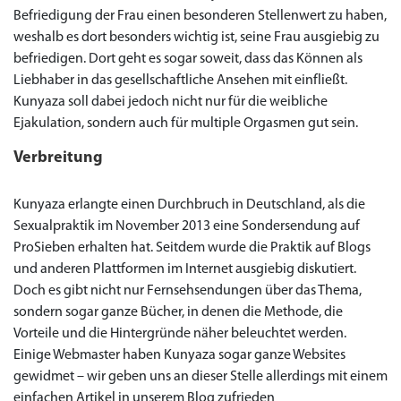
Befriedigung der Frau einen besonderen Stellenwert zu haben,
weshalb es dort besonders wichtig ist, seine Frau ausgiebig zu
befriedigen. Dort geht es sogar soweit, dass das Können als
Liebhaber in das gesellschaftliche Ansehen mit einfließt.
Kunyaza soll dabei jedoch nicht nur für die weibliche
Ejakulation, sondern auch für multiple Orgasmen gut sein.
Verbreitung
Priligy Generika
Sildenafil 100mg
Cialis Original
Levitra Original
Viagra Generika
Cialis Generika
Levitra Generika
Viagra Soft Tabs
Kamagra Oral Jelly
Kamagra 100mg
Super Kamagra
Kamagra Gold
Cialis Professional
Levitra Professional
Tadagra Professional
Apcalis Oral Jelly
Spedra Generika
LIDA Dai dai hua
Xenical Generika
Lovegra
Addyi Generika
Ladygra
Dapoxetin
Kunyaza erlangte einen Durchbruch in Deutschland, als die
Sexualpraktik im November 2013 eine Sondersendung auf
€138.11
€26.35
€28.17
€29.08
€23.62
€29.98
€27.26
€36.34
€29.08
€62.69
€25.44
€56.33
€45.43
€37.25
€14.54
€0.00
€0.00
€0.00
€0.00
€0.00
€0.00
€15.45
ProSieben erhalten hat. Seitdem wurde die Praktik auf Blogs
und anderen Plattformen im Internet ausgiebig diskutiert.
to Cart
to Cart
to Cart
to Cart
to Cart
to Cart
to Cart
to Cart
to Cart
to Cart
to Cart
to Cart
to Cart
to Cart
to Cart
to Cart
to Cart
to Cart
to Cart
to Cart
to Cart
← Return to shop
← Return to shop
← Return to shop
← Return to shop
← Return to shop
← Return to shop
← Return to shop
← Return to shop
← Return to shop
← Return to shop
← Return to shop
← Return to shop
← Return to shop
← Return to shop
← Return to shop
← Return to shop
← Return to shop
← Return to shop
← Return to shop
← Return to shop
← Return to shop
Doch es gibt nicht nur Fernsehsendungen über das Thema,
to Cart
← Return to shop
sondern sogar ganze Bücher, in denen die Methode, die
Vorteile und die Hintergründe näher beleuchtet werden.
Einige Webmaster haben Kunyaza sogar ganze Websites
gewidmet – wir geben uns an dieser Stelle allerdings mit einem
einfachen Artikel in unserem Blog zufrieden