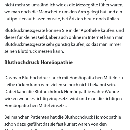
nicht mehr so umständlich wie es die Messegräte füher waren,
wo man noch die Manschette um den Arm gelegt hat und ein
Luftpolster aufblasen musste, bei Ärtzten heute noch üblich.
Blutdruckmessgeräte können Sie in der Apotheke kaufen. und
dieses für kleines Geld, aber auch online im Internet kann man
Blutdruckmessgeräte sehr günstig kaufen, so das man immer
seinen Blutdruck messen kann.
Bluthochdruck Homöopathie
Das man Bluthochdruck auch mit Homöopatischen Mitteln zu
Leibe rücken kann wird vielen so noch nicht bekannt sein.
Dabei kann die Bluthochdruck Homöopathie wahre Wunde
Priligy Generika
Sildenafil 100mg
Cialis Original
Levitra Original
Viagra Generika
Cialis Generika
Levitra Generika
Viagra Soft Tabs
Kamagra Oral Jelly
Kamagra 100mg
Super Kamagra
Kamagra Gold
Cialis Professional
Levitra Professional
Tadagra Professional
Apcalis Oral Jelly
Spedra Generika
LIDA Dai dai hua
Xenical Generika
Lovegra
Addyi Generika
Ladygra
wirken wenn es richtig eingesetzt wird und man die richtigen
Dapoxetin
Homöopatischen Mittel einsetzt.
€138.11
€26.35
€28.17
€29.08
€23.62
€29.98
€27.26
€36.34
€29.08
€62.69
€25.44
€56.33
€45.43
€37.25
€14.54
€0.00
€0.00
€0.00
€0.00
€0.00
€0.00
€15.45
Bei manchen Patienten hat die Bluthochdruck Homöopathie
schon dazu geführt das sie fast kuriert waren von den
to Cart
to Cart
to Cart
to Cart
to Cart
to Cart
to Cart
to Cart
to Cart
to Cart
to Cart
to Cart
to Cart
to Cart
to Cart
to Cart
to Cart
to Cart
to Cart
to Cart
to Cart
← Return to shop
← Return to shop
← Return to shop
← Return to shop
← Return to shop
← Return to shop
← Return to shop
← Return to shop
← Return to shop
← Return to shop
← Return to shop
← Return to shop
← Return to shop
← Return to shop
← Return to shop
← Return to shop
← Return to shop
← Return to shop
← Return to shop
← Return to shop
← Return to shop