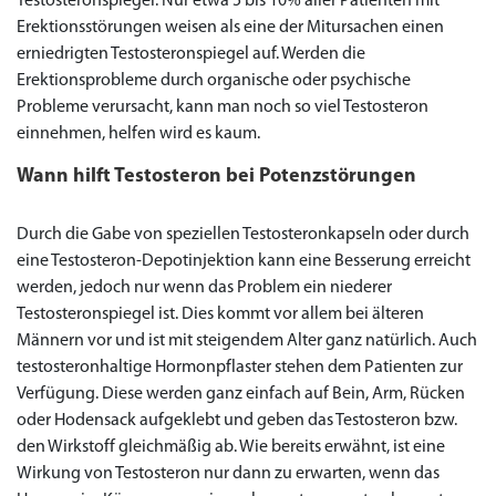
Testosteronspiegel. Nur etwa 5 bis 10% aller Patienten mit
Erektionsstörungen weisen als eine der Mitursachen einen
to Cart
to Cart
to Cart
to Cart
to Cart
to Cart
to Cart
to Cart
to Cart
to Cart
to Cart
to Cart
to Cart
to Cart
to Cart
to Cart
to Cart
to Cart
to Cart
to Cart
to Cart
← Return to shop
← Return to shop
← Return to shop
← Return to shop
← Return to shop
← Return to shop
← Return to shop
← Return to shop
← Return to shop
← Return to shop
← Return to shop
← Return to shop
← Return to shop
← Return to shop
← Return to shop
← Return to shop
← Return to shop
← Return to shop
← Return to shop
← Return to shop
← Return to shop
to Cart
← Return to shop
erniedrigten Testosteronspiegel auf. Werden die
Erektionsprobleme durch organische oder psychische
Probleme verursacht, kann man noch so viel Testosteron
einnehmen, helfen wird es kaum.
Wann hilft Testosteron bei Potenzstörungen
Durch die Gabe von speziellen Testosteronkapseln oder durch
eine Testosteron-Depotinjektion kann eine Besserung erreicht
werden, jedoch nur wenn das Problem ein niederer
Testosteronspiegel ist. Dies kommt vor allem bei älteren
Männern vor und ist mit steigendem Alter ganz natürlich. Auch
testosteronhaltige Hormonpflaster stehen dem Patienten zur
Verfügung. Diese werden ganz einfach auf Bein, Arm, Rücken
oder Hodensack aufgeklebt und geben das Testosteron bzw.
den Wirkstoff gleichmäßig ab. Wie bereits erwähnt, ist eine
Wirkung von Testosteron nur dann zu erwarten, wenn das