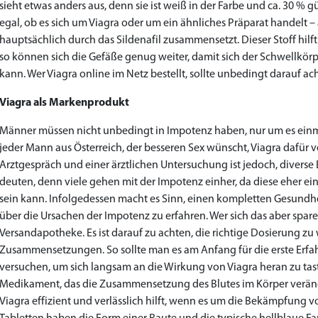
sieht etwas anders aus, denn sie ist weiß in der Farbe und ca. 30 % g
egal, ob es sich um Viagra oder um ein ähnliches Präparat handelt –
hauptsächlich durch das Sildenafil zusammensetzt. Dieser Stoff hi
so können sich die Gefäße genug weiter, damit sich der Schwellkörp
kann. Wer Viagra online im Netz bestellt, sollte unbedingt darauf a
Viagra als Markenprodukt
Männer müssen nicht unbedingt in Impotenz haben, nur um es einma
jeder Mann aus Österreich, der besseren Sex wünscht, Viagra dafür 
Arztgespräch und einer ärztlichen Untersuchung ist jedoch, divers
deuten, denn viele gehen mit der Impotenz einher, da diese eher e
sein kann. Infolgedessen macht es Sinn, einen kompletten Gesundh
über die Ursachen der Impotenz zu erfahren. Wer sich das aber sparen 
Versandapotheke. Es ist darauf zu achten, die richtige Dosierung zu
Zusammensetzungen. So sollte man es am Anfang für die erste Erfah
versuchen, um sich langsam an die Wirkung von Viagra heran zu tas
Medikament, das die Zusammensetzung des Blutes im Körper veränder
Viagra effizient und verlässlich hilft, wenn es um die Bekämpfung 