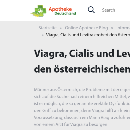
Startseite
Online Apotheke Blog
Informa
Viagra, Cialis und Levitra erobert den öster
Viagra, Cialis und Le
den österreichische
Männer aus Österreich, die Probleme mit der eig
sich auf die Suche nach einem hilfreichen Mittel, 
ist es möglich, die so genannte erektile Dysfunktio
den Griff zu bekommen, denn Viagra hilft als klei
Voraussetzung, dass sich ein Mann Viagra zuführen 
von einem Arzt für Viagra zu besorgen