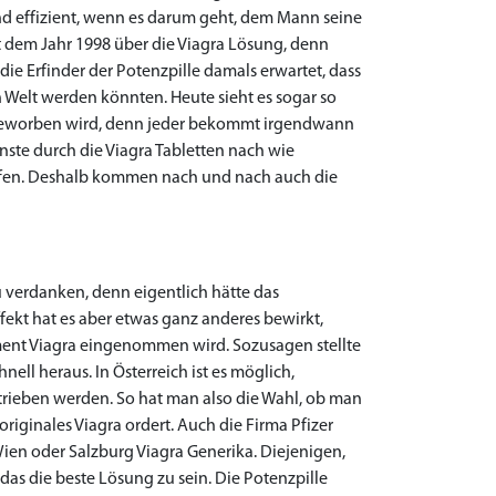
nd effizient, wenn es darum geht, dem Mann seine
t dem Jahr 1998 über die Viagra Lösung, denn
die Erfinder der Potenzpille damals erwartet, dass
 Welt werden könnten. Heute sieht es sogar so
h beworben wird, denn jeder bekommt irgendwann
nste durch die Viagra Tabletten nach wie
ufen. Deshalb kommen nach und nach auch die
zu verdanken, denn eigentlich hätte das
kt hat es aber etwas ganz anderes bewirkt,
ent Viagra eingenommen wird. Sozusagen stellte
ell heraus. In Österreich ist es möglich,
rtrieben werden. So hat man also die Wahl, ob man
riginales Viagra ordert. Auch die Firma Pfizer
, Wien oder Salzburg Viagra Generika. Diejenigen,
s die beste Lösung zu sein. Die Potenzpille