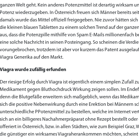
ganzen Welt geht. Kein anderes Potenzmittel ist derartig wirksam u
Potenz wiederzugeben. In Österreich freuen sich Männer bereits sei
damals wurde das Mittel offiziell freigegeben. Nie zuvor hätten sich 
die kleinen blauen Tabletten zu einem solchen Trend auf der ganzen
aus, dass die Potenzpille mithilfe von Spam E-Mails millionenfac
eine solche Nachricht in seinen Posteingang. So scheinen die Verdie
vorungebrochen, trotzdem ist aber vor kurzem das Patent ausgela
Viagra Generika auf den Markt.
Viagra wurde zufällig erfunden
Der riesige Erfolg durch Viagra ist eigentlich einem simplen Zufall 
Medikament gegen Bluthochdruck Wirkung zeigen sollen. Im Endeffe
denn die Blutgefäße erweitern sich maßgeblich, wenn das Medikam
sich die positive Nebenwirkung durch eine Erektion bei Männern schn
unterschiedliche PPotenzmittel zu bestellen, welche im Internet ve
sich an ein billigeres Nachahmerpräparat ohne Rezept bestellt oder o
offeriert in Österreich, bzw. in allen Städten, wie zum Beispiel Graz
die günstiger ein wirksames Viagraherankommen möchten, scheint da