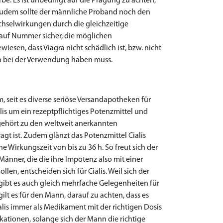
be. Es ist unbedingt auf die Prägung zu achten,
. Zudem sollte der männliche Proband noch den
chselwirkungen durch die gleichzeitige
uf Nummer sicher, die möglichen
sen, dass Viagra nicht schädlich ist, bzw. nicht
en bei der Verwendung haben muss.
em, seit es diverse seriöse Versandapotheken für
alis um ein rezeptpflichtiges Potenzmittel und
gehört zu den weltweit anerkannten
gt ist. Zudem glänzt das Potenzmittel Cialis
e Wirkungszeit von bis zu 36 h. So freut sich der
änner, die die ihre Impotenz also mit einer
, entscheiden sich für Cialis. Weil sich der
gibt es auch gleich mehrfache Gelegenheiten für
ilt es für den Mann, darauf zu achten, dass es
lis immer als Medikament mit der richtigen Dosis
ikationen, solange sich der Mann die richtige