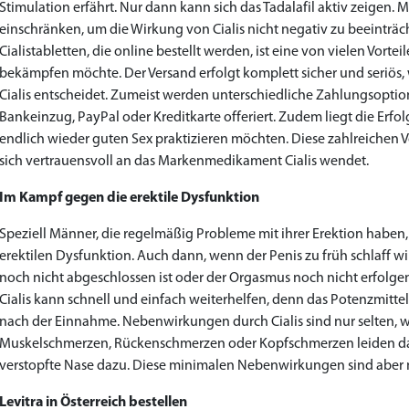
Stimulation erfährt. Nur dann kann sich das Tadalafil aktiv zeigen.
einschränken, um die Wirkung von Cialis nicht negativ zu beeinträc
Cialistabletten, die online bestellt werden, ist eine von vielen Vo
bekämpfen möchte. Der Versand erfolgt komplett sicher und seriös,
Cialis entscheidet. Zumeist werden unterschiedliche Zahlungsoptio
Bankeinzug, PayPal oder Kreditkarte offeriert. Zudem liegt die Erf
endlich wieder guten Sex praktizieren möchten. Diese zahlreichen
sich vertrauensvoll an das Markenmedikament Cialis wendet.
Im Kampf gegen die erektile Dysfunktion
Speziell Männer, die regelmäßig Probleme mit ihrer Erektion haben,
erektilen Dysfunktion. Auch dann, wenn der Penis zu früh schlaff w
noch nicht abgeschlossen ist oder der Orgasmus noch nicht erfolge
Cialis kann schnell und einfach weiterhelfen, denn das Potenzmitte
nach der Einnahme. Nebenwirkungen durch Cialis sind nur selten, w
Muskelschmerzen, Rückenschmerzen oder Kopfschmerzen leiden dan
verstopfte Nase dazu. Diese minimalen Nebenwirkungen sind aber 
Levitra in Österreich bestellen