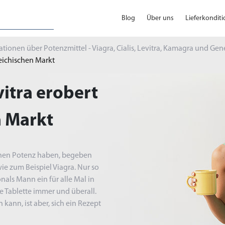
Blog
Über uns
Lieferkondit
tionen über Potenzmittel - Viagra, Cialis, Levitra, Kamagra und Gen
reichischen Markt
vitra erobert
n Markt
enen Potenz haben, begeben
wie zum Beispiel Viagra. Nur so
nals Mann ein für alle Mal in
ne Tablette immer und überall.
kann, ist aber, sich ein Rezept