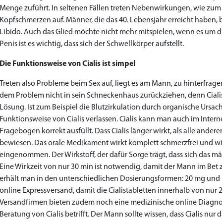
Menge zuführt. In seltenen Fällen treten Nebenwirkungen, wie zum 
Kopfschmerzen auf. Männer, die das 40. Lebensjahr erreicht haben, b
Libido. Auch das Glied möchte nicht mehr mitspielen, wenn es um d
Penis ist es wichtig, dass sich der Schwellkörper aufstellt.
Die Funktionsweise von Cialis ist simpel
Treten also Probleme beim Sex auf, liegt es am Mann, zu hinterfragen
dem Problem nicht in sein Schneckenhaus zurückziehen, denn Cialis 
Lösung. Ist zum Beispiel die Blutzirkulation durch organische Ursac
Funktionsweise von Cialis verlassen. Cialis kann man auch im Inte
Fragebogen korrekt ausfüllt. Dass Cialis länger wirkt, als alle ander
bewiesen. Das orale Medikament wirkt komplett schmerzfrei und wi
eingenommen. Der Wirkstoff, der dafür Sorge trägt, dass sich das männ
Eine Wirkzeit von nur 30 min ist notwendig, damit der Mann im Bet ze
erhält man in den unterschiedlichen Dosierungsformen: 20 mg und 10 
online Expressversand, damit die Cialistabletten innerhalb von nur 2
Versandfirmen bieten zudem noch eine medizinische online Diagn
Beratung von Cialis betrifft. Der Mann sollte wissen, dass Cialis nur