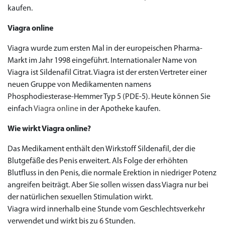
to Cart
to Cart
to Cart
to Cart
to Cart
to Cart
to Cart
to Cart
to Cart
to Cart
to Cart
to Cart
to Cart
to Cart
to Cart
to Cart
to Cart
to Cart
to Cart
to Cart
to Cart
kaufen.
← Return to shop
← Return to shop
← Return to shop
← Return to shop
← Return to shop
← Return to shop
← Return to shop
← Return to shop
← Return to shop
← Return to shop
← Return to shop
← Return to shop
← Return to shop
← Return to shop
← Return to shop
← Return to shop
← Return to shop
← Return to shop
← Return to shop
← Return to shop
← Return to shop
to Cart
← Return to shop
Viagra online
Viagra wurde zum ersten Mal in der europeischen Pharma-
Markt im Jahr 1998 eingeführt. Internationaler Name von
Viagra ist Sildenafil Citrat. Viagra ist der ersten Vertreter einer
neuen Gruppe von Medikamenten namens
Phosphodiesterase-Hemmer Typ 5 (PDE-5). Heute können Sie
einfach
Viagra online
in der Apotheke kaufen.
Wie wirkt Viagra online?
Das Medikament enthält den Wirkstoff Sildenafil, der die
Blutgefäße des Penis erweitert. Als Folge der erhöhten
Blutfluss in den Penis, die normale Erektion in niedriger Potenz
angreifen beiträgt. Aber Sie sollen wissen dass Viagra nur bei
der natürlichen sexuellen Stimulation wirkt.
Viagra wird innerhalb eine Stunde vom Geschlechtsverkehr
verwendet und wirkt bis zu 6 Stunden.