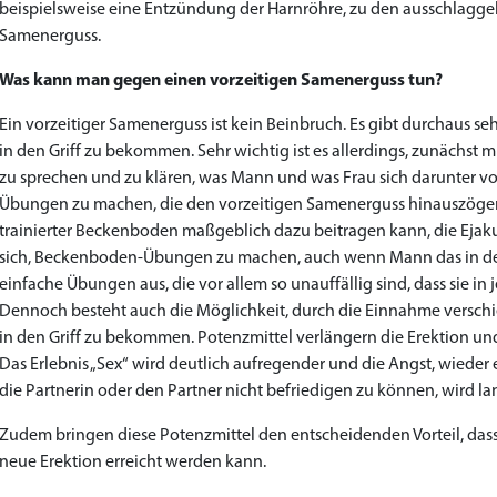
beispielsweise eine Entzündung der Harnröhre, zu den ausschlagge
Samenerguss.
Was kann man gegen einen vorzeitigen Samenerguss tun?
Ein vorzeitiger Samenerguss ist kein Beinbruch. Es gibt durchaus se
in den Griff zu bekommen. Sehr wichtig ist es allerdings, zunächst 
zu sprechen und zu klären, was Mann und was Frau sich darunter vor
Übungen zu machen, die den vorzeitigen Samenerguss hinauszögern s
trainierter Beckenboden maßgeblich dazu beitragen kann, die Ejak
sich, Beckenboden-Übungen zu machen, auch wenn Mann das in der R
einfache Übungen aus, die vor allem so unauffällig sind, dass sie in
Dennoch besteht auch die Möglichkeit, durch die Einnahme verschie
in den Griff zu bekommen. Potenzmittel verlängern die Erektion u
Das Erlebnis „Sex“ wird deutlich aufregender und die Angst, wiede
die Partnerin oder den Partner nicht befriedigen zu können, wird l
Zudem bringen diese Potenzmittel den entscheidenden Vorteil, das
neue Erektion erreicht werden kann.