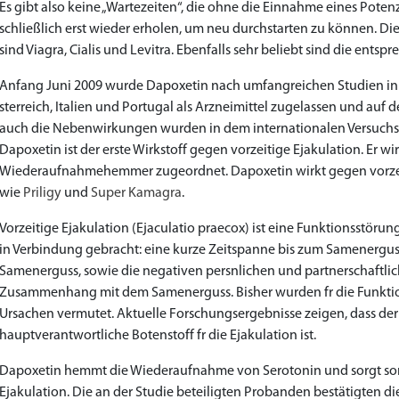
Es gibt also keine „Wartezeiten“, die ohne die Einnahme eines Pote
schließlich erst wieder erholen, um neu durchstarten zu können. Di
sind Viagra, Cialis und Levitra. Ebenfalls sehr beliebt sind die ents
Anfang Juni 2009 wurde Dapoxetin nach umfangreichen Studien in 
sterreich, Italien und Portugal als Arzneimittel zugelassen und auf
auch die Nebenwirkungen wurden in dem internationalen Versuchs
Dapoxetin ist der erste Wirkstoff gegen vorzeitige Ejakulation. Er wi
Wiederaufnahmehemmer zugeordnet. Dapoxetin wirkt gegen vorzeit
wie
Priligy
und
Super Kamagra
.
Vorzeitige Ejakulation (Ejaculatio praecox) ist eine Funktionsstör
in Verbindung gebracht: eine kurze Zeitspanne bis zum Samenerguss
Samenerguss, sowie die negativen persnlichen und partnerschaftli
Zusammenhang mit dem Samenerguss. Bisher wurden fr die Funktio
Ursachen vermutet. Aktuelle Forschungsergebnisse zeigen, dass der
hauptverantwortliche Botenstoff fr die Ejakulation ist.
Dapoxetin hemmt die Wiederaufnahme von Serotonin und sorgt somit 
Ejakulation. Die an der Studie beteiligten Probanden bestätigten di