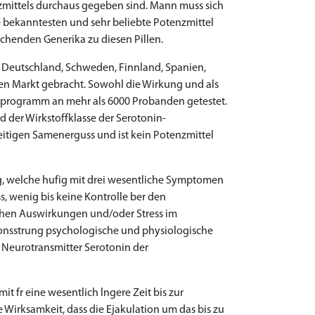
nzmittels durchaus gegeben sind. Mann muss sich
e bekanntesten und sehr beliebte Potenzmittel
prechenden Generika zu diesen Pillen.
Deutschland, Schweden, Finnland, Spanien,
 den Markt gebracht. Sowohl die Wirkung und als
programm an mehr als 6000 Probanden getestet.
rd der Wirkstoffklasse der Serotonin-
igen Samenerguss und ist kein Potenzmittel
ung, welche hufig mit drei wesentliche Symptomen
, wenig bis keine Kontrolle ber den
chen Auswirkungen und/oder Stress im
nsstrung psychologische und physiologische
 Neurotransmitter Serotonin der
fr eine wesentlich lngere Zeit bis zur
e Wirksamkeit, dass die Ejakulation um das bis zu