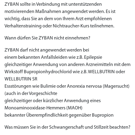
ZYBAN sollte in Verbindung mit unterstützenden
motivierenden Maßnahmen angewendet werden. Es ist
wichtig, dass Sie an dem von Ihrem Arzt empfohlenen
Verhaltenstraining oder Nichtraucher-Kurs teilnehmen.
Wann dürfen Sie ZYBAN nicht einnehmen?
ZYBAN darf nicht angewendet werden bei
einem bekannten Anfallsleiden wie z.B. Epilepsie
gleichzeitiger Anwendung von anderen Arzneimitteln mit dem
Wirkstoff Bupropionhydrochlorid wie z.B. WELLBUTRIN oder
WELLBUTRIN SR
Priligy Generika
Essstörungen wie Bulimie oder Anorexia nervosa (Magersucht)
Sildenafil 100mg
Cialis Original
Levitra Original
Viagra Generika
Cialis Generika
Levitra Generika
Viagra Soft Tabs
Kamagra Oral Jelly
Kamagra 100mg
Super Kamagra
Kamagra Gold
Cialis Professional
Levitra Professional
Tadagra Professional
Apcalis Oral Jelly
Spedra Generika
LIDA Dai dai hua
Xenical Generika
Lovegra
Addyi Generika
Ladygra
Dapoxetin
(auch in der Vorgeschichte
gleichzeitiger oder kürzlicher Anwendung eines
€138.11
€26.35
€28.17
€29.08
€23.62
€29.98
€27.26
€36.34
€29.08
€62.69
€25.44
€56.33
€45.43
€37.25
€14.54
€0.00
€0.00
€0.00
€0.00
€0.00
€0.00
€15.45
Monoaminooxidase-Hemmers (MAOH)
bekannter Überempfindlichkeit gegenüber Bupropion
to Cart
to Cart
to Cart
to Cart
to Cart
to Cart
to Cart
to Cart
to Cart
to Cart
to Cart
to Cart
to Cart
to Cart
to Cart
to Cart
to Cart
to Cart
to Cart
to Cart
to Cart
← Return to shop
← Return to shop
← Return to shop
← Return to shop
← Return to shop
← Return to shop
← Return to shop
← Return to shop
← Return to shop
← Return to shop
← Return to shop
← Return to shop
← Return to shop
← Return to shop
← Return to shop
← Return to shop
← Return to shop
← Return to shop
← Return to shop
← Return to shop
← Return to shop
to Cart
← Return to shop
Was müssen Sie in der Schwangerschaft und Stillzeit beachten?