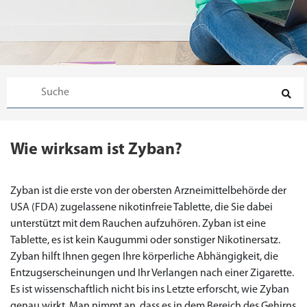
Wie wirksam ist Zyban?
Zyban ist die erste von der obersten Arzneimittelbehörde der
USA (FDA) zugelassene nikotinfreie Tablette, die Sie dabei
unterstützt mit dem Rauchen aufzuhören. Zyban ist eine
Tablette, es ist kein Kaugummi oder sonstiger Nikotinersatz.
Zyban hilft Ihnen gegen Ihre körperliche Abhängigkeit, die
Entzugserscheinungen und Ihr Verlangen nach einer Zigarette.
Es ist wissenschaftlich nicht bis ins Letzte erforscht, wie Zyban
genau wirkt. Man nimmt an, dass es in dem Bereich des Gehirns