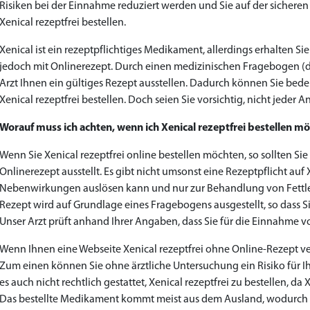
Risiken bei der Einnahme reduziert werden und Sie auf der sicheren 
to Cart
to Cart
to Cart
to Cart
to Cart
to Cart
to Cart
to Cart
to Cart
to Cart
to Cart
to Cart
to Cart
to Cart
to Cart
to Cart
to Cart
to Cart
to Cart
to Cart
to Cart
to Cart
← Return to shop
← Return to shop
← Return to shop
← Return to shop
← Return to shop
← Return to shop
← Return to shop
← Return to shop
← Return to shop
← Return to shop
← Return to shop
← Return to shop
← Return to shop
← Return to shop
← Return to shop
← Return to shop
← Return to shop
← Return to shop
← Return to shop
← Return to shop
← Return to shop
← Return to shop
Xenical rezeptfrei bestellen.
Xenical ist ein rezeptpflichtiges Medikament, allerdings erhalten Sie
jedoch mit Onlinerezept. Durch einen medizinischen Fragebogen (de
Arzt Ihnen ein gültiges Rezept ausstellen. Dadurch können Sie bed
Xenical rezeptfrei bestellen. Doch seien Sie vorsichtig, nicht jeder Anb
Worauf muss ich achten, wenn ich Xenical rezeptfrei bestellen m
Wenn Sie Xenical rezeptfrei online bestellen möchten, so sollten Si
Onlinerezept ausstellt. Es gibt nicht umsonst eine Rezeptpflicht auf
Nebenwirkungen auslösen kann und nur zur Behandlung von Fettle
Rezept wird auf Grundlage eines Fragebogens ausgestellt, so dass Si
Unser Arzt prüft anhand Ihrer Angaben, dass Sie für die Einnahme v
Wenn Ihnen eine Webseite Xenical rezeptfrei ohne Online-Rezept ve
Zum einen können Sie ohne ärztliche Untersuchung ein Risiko für Ihr
es auch nicht rechtlich gestattet, Xenical rezeptfrei zu bestellen, d
Das bestellte Medikament kommt meist aus dem Ausland, wodurch