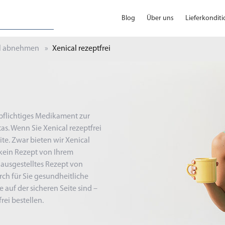
Blog
Über uns
Lieferkondit
l abnehmen
Xenical rezeptfrei
spflichtiges Medikament zur
s. Wenn Sie Xenical rezeptfrei
ite. Zwar bieten wir Xenical
h kein Rezept von Ihrem
e ausgestelltes Rezept von
rch für Sie gesundheitliche
 auf der sicheren Seite sind –
rei bestellen.