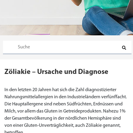
Zöliakie – Ursache und Diagnose
In den letzten 20 Jahren hat sich die Zahl diagnostizierter
Nahrungsmittelallergien in den Industrieländern verfünffacht.
Die Hauptallergene sind neben Südfrüchten, Erdnüssen und
Milch, vor allem das Gluten in Getreideprodukten. Nahezu 1%
der Gesamtbevölkerung in der nördlichen Hemisphäre sind
Priligy Generika
Sildenafil 100mg
Cialis Original
Levitra Original
Viagra Generika
Cialis Generika
Levitra Generika
Viagra Soft Tabs
Kamagra Oral Jelly
Kamagra 100mg
Super Kamagra
Kamagra Gold
Cialis Professional
Levitra Professional
Tadagra Professional
Apcalis Oral Jelly
Spedra Generika
LIDA Dai dai hua
Xenical Generika
Lovegra
Addyi Generika
Ladygra
von einer Gluten-Unverträglichkeit, auch Zöliakie genannt,
Dapoxetin
betroffen.