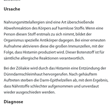
€138.11
€26.35
€28.17
€29.08
€23.62
€29.98
€27.26
€36.34
€29.08
€62.69
€25.44
€56.33
€45.43
€37.25
€14.54
€0.00
€0.00
€0.00
€0.00
€0.00
€0.00
€15.45
Ursache
to Cart
to Cart
to Cart
to Cart
to Cart
to Cart
to Cart
to Cart
to Cart
to Cart
to Cart
to Cart
to Cart
to Cart
to Cart
to Cart
to Cart
to Cart
to Cart
to Cart
to Cart
← Return to shop
← Return to shop
← Return to shop
← Return to shop
← Return to shop
← Return to shop
← Return to shop
← Return to shop
← Return to shop
← Return to shop
← Return to shop
← Return to shop
← Return to shop
← Return to shop
← Return to shop
← Return to shop
← Return to shop
← Return to shop
← Return to shop
← Return to shop
← Return to shop
to Cart
← Return to shop
Nahrungsmittelallergien sind eine Art überschießende
Abwehrreaktion des Körpers auf harmlose Stoffe. Wenn eine
Person diesen Stoff erstmals zu sich nimmt, bildet der
Organismus spezielle Antikörper dagegen. Bei einer erneuten
Aufnahme aktivieren diese die großen Immunzellen, mit der
Folge, dass Histamin produziert wird. Dieser Botenstoff ist für
sämtliche allergische Reaktionen verantwortlich.
Bei der Zöliakie wird durch das Histamin eine Entzündung der
Dünndarmschleimhaut hervorgerufen. Nach gehäuftem
Auftreten sterben die Darm-Epithelzellen ab, mit dem Ergebnis,
dass Nährstoffe schlechter aufgenommen und unverdaut
wieder ausgeschieden werden.
Diagnose