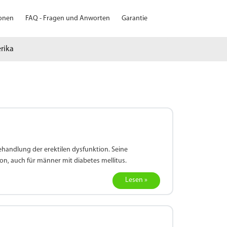
ionen
FAQ - Fragen und Anworten
Garantie
erika
behandlung der erektilen dysfunktion. Seine
on, auch für männer mit diabetes mellitus.
Lesen »